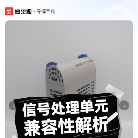
寻源宝典
‹
›