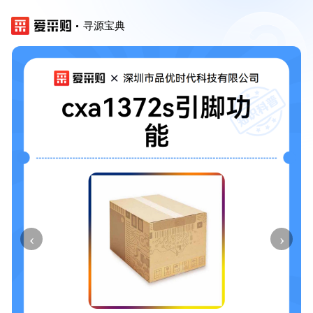
寻源宝典
‹
›