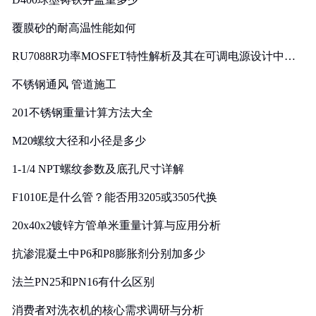
覆膜砂的耐高温性能如何
RU7088R功率MOSFET特性解析及其在可调电源设计中的
实践
不锈钢通风 管道施工
201不锈钢重量计算方法大全
M20螺纹大径和小径是多少
1-1/4 NPT螺纹参数及底孔尺寸详解
F1010E是什么管？能否用3205或3505代换
20x40x2镀锌方管单米重量计算与应用分析
抗渗混凝土中P6和P8膨胀剂分别加多少
法兰PN25和PN16有什么区别
消费者对洗衣机的核心需求调研与分析