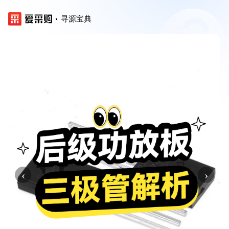
寻源宝典
‹
›