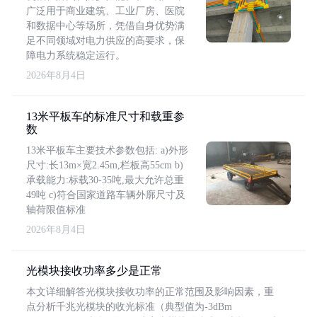
广泛用于商业建筑、工业厂房、医院
和数据中心等场所，凭借自身优势满
足不同领域对电力供应的高要求，保
障电力系统稳定运行。
2026年8月4日
13米平板车的标准尺寸和载重参
数
13米平板车主要技术参数包括: a)外形
尺寸:长13m×宽2.45m,栏板高55cm b)
承载能力:标载30-35吨,最大允许总重
49吨 c)符合国家道路车辆外廓尺寸及
轴荷限值标准
2026年8月4日
光模块接收功率多少是正常
本文详细解答光模块接收功率的正常范围及影响因素，重
点分析千兆光模块的收光标准（典型值为-3dBm