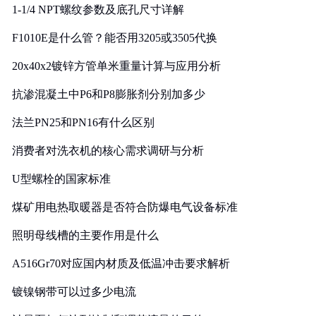
1-1/4 NPT螺纹参数及底孔尺寸详解
F1010E是什么管？能否用3205或3505代换
20x40x2镀锌方管单米重量计算与应用分析
抗渗混凝土中P6和P8膨胀剂分别加多少
法兰PN25和PN16有什么区别
消费者对洗衣机的核心需求调研与分析
U型螺栓的国家标准
煤矿用电热取暖器是否符合防爆电气设备标准
照明母线槽的主要作用是什么
A516Gr70对应国内材质及低温冲击要求解析
镀镍钢带可以过多少电流