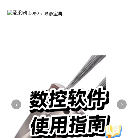
寻源宝典
‹
›