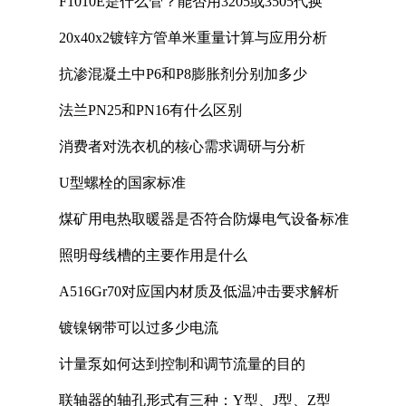
F1010E是什么管？能否用3205或3505代换
20x40x2镀锌方管单米重量计算与应用分析
抗渗混凝土中P6和P8膨胀剂分别加多少
法兰PN25和PN16有什么区别
消费者对洗衣机的核心需求调研与分析
U型螺栓的国家标准
煤矿用电热取暖器是否符合防爆电气设备标准
照明母线槽的主要作用是什么
A516Gr70对应国内材质及低温冲击要求解析
镀镍钢带可以过多少电流
计量泵如何达到控制和调节流量的目的
联轴器的轴孔形式有三种：Y型、J型、Z型