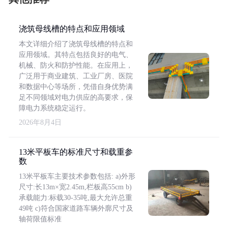
浇筑母线槽的特点和应用领域
本文详细介绍了浇筑母线槽的特点和
应用领域。其特点包括良好的电气、
机械、防火和防护性能。在应用上，
广泛用于商业建筑、工业厂房、医院
和数据中心等场所，凭借自身优势满
足不同领域对电力供应的高要求，保
障电力系统稳定运行。
2026年8月4日
13米平板车的标准尺寸和载重参
数
13米平板车主要技术参数包括: a)外形
尺寸:长13m×宽2.45m,栏板高55cm b)
承载能力:标载30-35吨,最大允许总重
49吨 c)符合国家道路车辆外廓尺寸及
轴荷限值标准