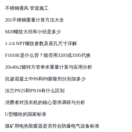
实践
不锈钢通风 管道施工
201不锈钢重量计算方法大全
M20螺纹大径和小径是多少
1-1/4 NPT螺纹参数及底孔尺寸详解
F1010E是什么管？能否用3205或3505代换
20x40x2镀锌方管单米重量计算与应用分析
抗渗混凝土中P6和P8膨胀剂分别加多少
法兰PN25和PN16有什么区别
消费者对洗衣机的核心需求调研与分析
U型螺栓的国家标准
煤矿用电热取暖器是否符合防爆电气设备标准