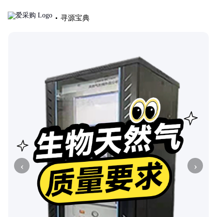
寻源宝典
‹
›