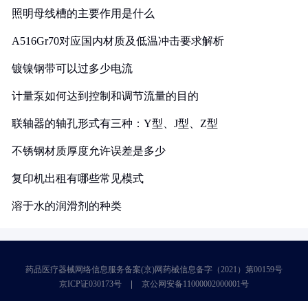
照明母线槽的主要作用是什么
A516Gr70对应国内材质及低温冲击要求解析
镀镍钢带可以过多少电流
计量泵如何达到控制和调节流量的目的
联轴器的轴孔形式有三种：Y型、J型、Z型
不锈钢材质厚度允许误差是多少
复印机出租有哪些常见模式
溶于水的润滑剂的种类
药品医疗器械网络信息服务备案(京)网药械信息备字（2021）第00159号
京ICP证030173号
京公网安备11000002000001号