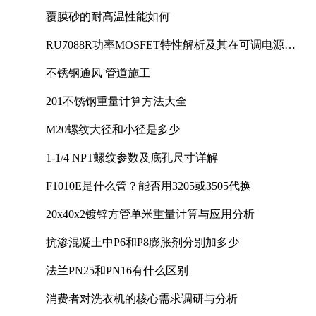
覆膜砂的耐高温性能如何
RU7088R功率MOSFET特性解析及其在可调电源设
计中的实践
不锈钢通风 管道施工
201不锈钢重量计算方法大全
M20螺纹大径和小径是多少
1-1/4 NPT螺纹参数及底孔尺寸详解
F1010E是什么管？能否用3205或3505代换
20x40x2镀锌方管单米重量计算与应用分析
抗渗混凝土中P6和P8膨胀剂分别加多少
法兰PN25和PN16有什么区别
消费者对洗衣机的核心需求调研与分析