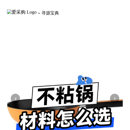
寻源宝典
‹
›