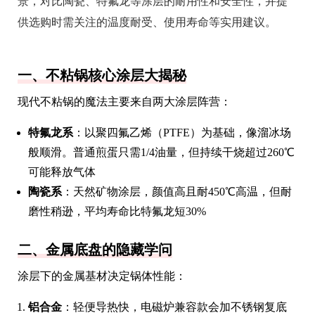
景，对比陶瓷、特氟龙等涂层的耐用性和安全性，并提
供选购时需关注的温度耐受、使用寿命等实用建议。
一、不粘锅核心涂层大揭秘
现代不粘锅的魔法主要来自两大涂层阵营：
特氟龙系
：以聚四氟乙烯（PTFE）为基础，像溜冰场
般顺滑。普通煎蛋只需1/4油量，但持续干烧超过260℃
可能释放气体
陶瓷系
：天然矿物涂层，颜值高且耐450℃高温，但耐
磨性稍逊，平均寿命比特氟龙短30%
二、金属底盘的隐藏学问
涂层下的金属基材决定锅体性能：
铝合金
：轻便导热快，电磁炉兼容款会加不锈钢复底