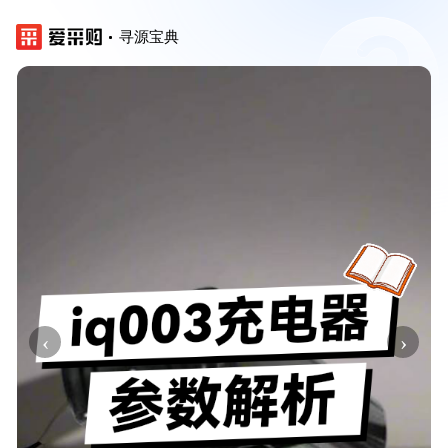
寻源宝典
‹
›