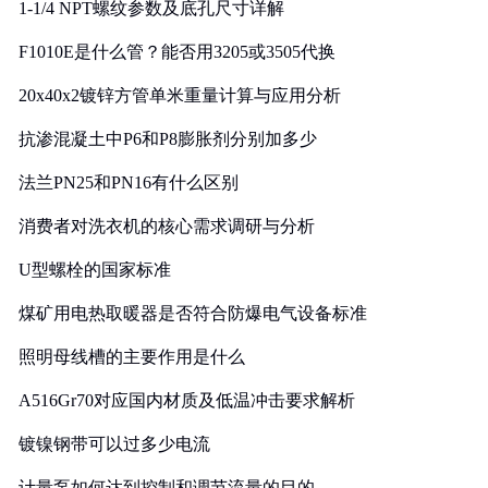
1-1/4 NPT螺纹参数及底孔尺寸详解
F1010E是什么管？能否用3205或3505代换
20x40x2镀锌方管单米重量计算与应用分析
抗渗混凝土中P6和P8膨胀剂分别加多少
法兰PN25和PN16有什么区别
消费者对洗衣机的核心需求调研与分析
U型螺栓的国家标准
煤矿用电热取暖器是否符合防爆电气设备标准
照明母线槽的主要作用是什么
A516Gr70对应国内材质及低温冲击要求解析
镀镍钢带可以过多少电流
计量泵如何达到控制和调节流量的目的