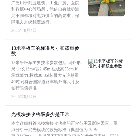
广泛用于商业建筑、工业厂房、医院
和数据中心等场所，凭借自身优势满
足不同领域对电力供应的高要求，保
障电力系统稳定运行。
2026年8月4日
13米平板车的标准尺寸和载重参
数
13米平板车主要技术参数包括: a)外形
尺寸:长13m×宽2.45m,栏板高55cm b)
承载能力:标载30-35吨,最大允许总重
49吨 c)符合国家道路车辆外廓尺寸及
轴荷限值标准
2026年8月4日
光模块接收功率多少是正常
本文详细解答光模块接收功率的正常范围及影响因素，重
点分析千兆光模块的收光标准（典型值为-3dBm