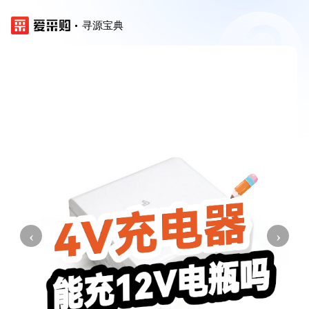
寻源宝典
‹
›