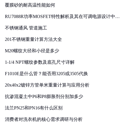
覆膜砂的耐高温性能如何
RU7088R功率MOSFET特性解析及其在可调电源设计中的
实践
不锈钢通风 管道施工
201不锈钢重量计算方法大全
M20螺纹大径和小径是多少
1-1/4 NPT螺纹参数及底孔尺寸详解
F1010E是什么管？能否用3205或3505代换
20x40x2镀锌方管单米重量计算与应用分析
抗渗混凝土中P6和P8膨胀剂分别加多少
法兰PN25和PN16有什么区别
消费者对洗衣机的核心需求调研与分析