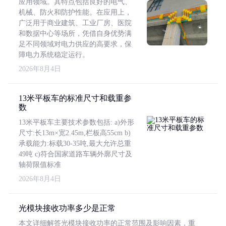
应用领域。其特点包括良好的电气、
机械、防火和防护性能。在应用上，
广泛用于商业建筑、工业厂房、医院
和数据中心等场所，凭借自身优势满
足不同领域对电力供应的高要求，保
障电力系统稳定运行。
2026年8月4日
13米平板车的标准尺寸和载重参
数
13米平板车主要技术参数包括: a)外形
尺寸:长13m×宽2.45m,栏板高55cm b)
承载能力:标载30-35吨,最大允许总重
49吨 c)符合国家道路车辆外廓尺寸及
轴荷限值标准
2026年8月4日
光模块接收功率多少是正常
本文详细解答光模块接收功率的正常范围及影响因素，重