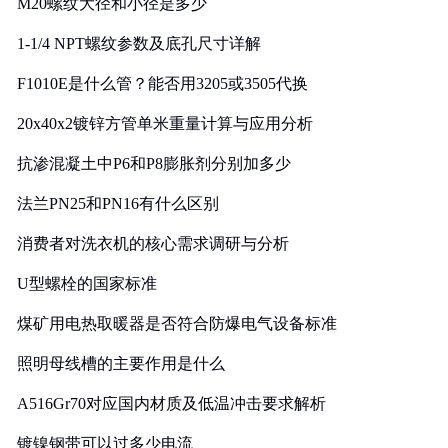
M20螺纹大径和小径是多少
1-1/4 NPT螺纹参数及底孔尺寸详解
F1010E是什么管？能否用3205或3505代换
20x40x2镀锌方管单米重量计算与应用分析
抗渗混凝土中P6和P8膨胀剂分别加多少
法兰PN25和PN16有什么区别
消费者对洗衣机的核心需求调研与分析
U型螺栓的国家标准
煤矿用电热取暖器是否符合防爆电气设备标准
照明母线槽的主要作用是什么
A516Gr70对应国内材质及低温冲击要求解析
镀镍钢带可以过多少电流