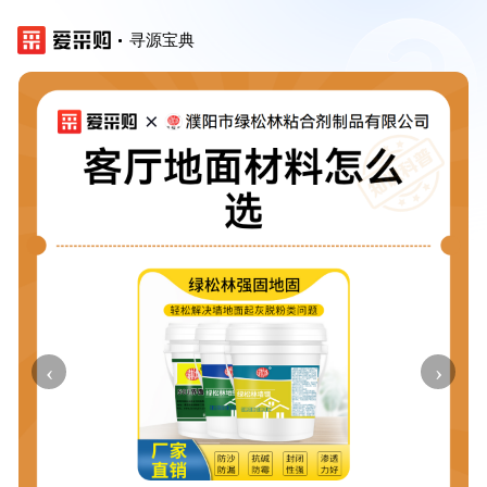
寻源宝典
‹
›