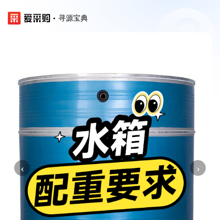
寻源宝典
‹
›