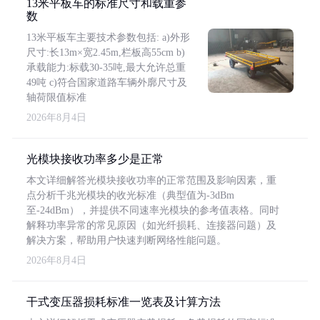
13米平板车的标准尺寸和载重参
数
13米平板车主要技术参数包括: a)外形
尺寸:长13m×宽2.45m,栏板高55cm b)
承载能力:标载30-35吨,最大允许总重
49吨 c)符合国家道路车辆外廓尺寸及
轴荷限值标准
2026年8月4日
光模块接收功率多少是正常
本文详细解答光模块接收功率的正常范围及影响因素，重
点分析千兆光模块的收光标准（典型值为-3dBm
至-24dBm），并提供不同速率光模块的参考值表格。同时
解释功率异常的常见原因（如光纤损耗、连接器问题）及
解决方案，帮助用户快速判断网络性能问题。
2026年8月4日
干式变压器损耗标准一览表及计算方法