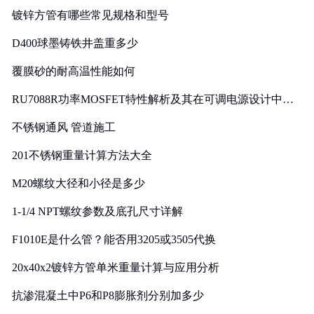
镀锌方管有哪些常见规格和型号
D400球墨铸铁井盖重多少
覆膜砂的耐高温性能如何
RU7088R功率MOSFET特性解析及其在可调电源设计中的
实践
不锈钢通风 管道施工
201不锈钢重量计算方法大全
M20螺纹大径和小径是多少
1-1/4 NPT螺纹参数及底孔尺寸详解
F1010E是什么管？能否用3205或3505代换
20x40x2镀锌方管单米重量计算与应用分析
抗渗混凝土中P6和P8膨胀剂分别加多少