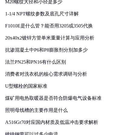
M20螺纹大径和小径是多少
1-1/4 NPT螺纹参数及底孔尺寸详解
F1010E是什么管？能否用3205或3505代换
20x40x2镀锌方管单米重量计算与应用分析
抗渗混凝土中P6和P8膨胀剂分别加多少
法兰PN25和PN16有什么区别
消费者对洗衣机的核心需求调研与分析
U型螺栓的国家标准
煤矿用电热取暖器是否符合防爆电气设备标准
照明母线槽的主要作用是什么
A516Gr70对应国内材质及低温冲击要求解析
镀镍钢带可以过多少电流