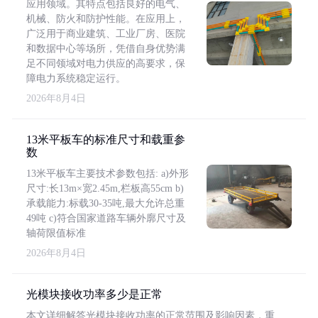
应用领域。其特点包括良好的电气、
机械、防火和防护性能。在应用上，
广泛用于商业建筑、工业厂房、医院
和数据中心等场所，凭借自身优势满
足不同领域对电力供应的高要求，保
障电力系统稳定运行。
2026年8月4日
13米平板车的标准尺寸和载重参
数
13米平板车主要技术参数包括: a)外形
尺寸:长13m×宽2.45m,栏板高55cm b)
承载能力:标载30-35吨,最大允许总重
49吨 c)符合国家道路车辆外廓尺寸及
轴荷限值标准
2026年8月4日
光模块接收功率多少是正常
本文详细解答光模块接收功率的正常范围及影响因素，重