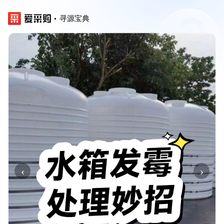
寻源宝典
‹
›