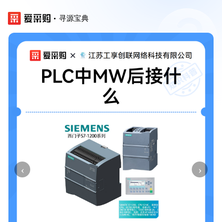
寻源宝典
‹
›