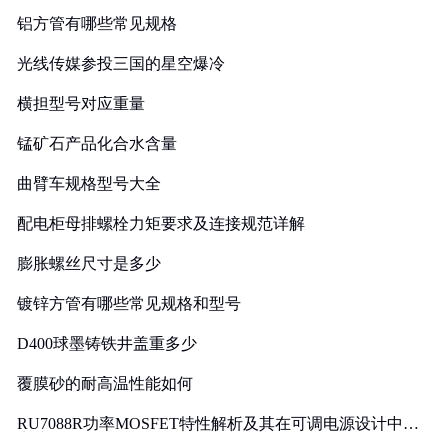
铝方管有哪些常见规格
光线传媒参投三国的星空爆冷
横担型号对应重量
锰矿石产品化合水含量
曲臂车规格型号大全
配电柜母排螺栓力矩要求及连接规范详解
膨胀螺丝尺寸是多少
镀锌方管有哪些常见规格和型号
D400球墨铸铁井盖重多少
覆膜砂的耐高温性能如何
RU7088R功率MOSFET特性解析及其在可调电源设计中的
实践