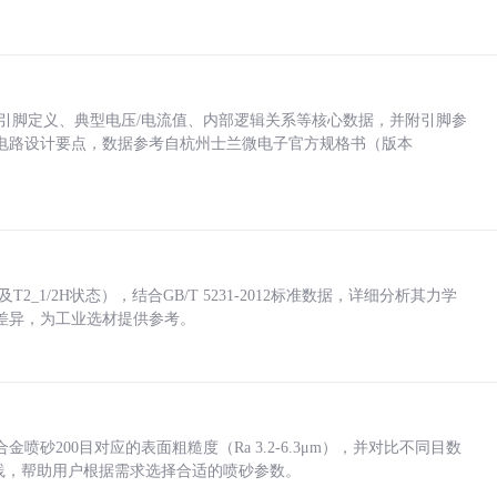
括各引脚定义、典型电压/电流值、内部逻辑关系等核心数据，并附引脚参
电路设计要点，数据参考自杭州士兰微电子官方规格书（版本
_1/2H状态），结合GB/T 5231-2012标准数据，详细分析其力学
差异，为工业选材提供参考。
砂200目对应的表面粗糙度（Ra 3.2-6.3μm），并对比不同目数
业实践，帮助用户根据需求选择合适的喷砂参数。