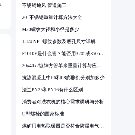
体
不锈钢通风 管道施工
201不锈钢重量计算方法大全
M20螺纹大径和小径是多少
1-1/4 NPT螺纹参数及底孔尺寸详解
F1010E是什么管？能否用3205或3505代
换
20x40x2镀锌方管单米重量计算与应用
分析
抗渗混凝土中P6和P8膨胀剂分别加多少
法兰PN25和PN16有什么区别
消费者对洗衣机的核心需求调研与分析
U型螺栓的国家标准
煤矿用电热取暖器是否符合防爆电气设
备标准