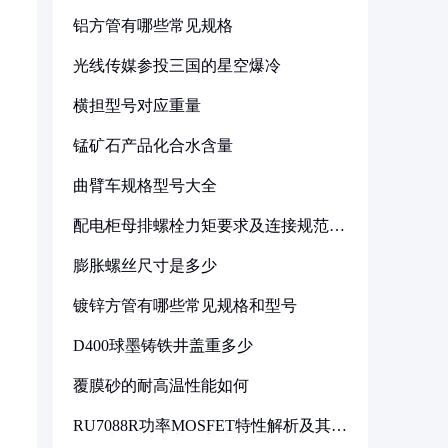
铝方管有哪些常见规格
光线传媒参投三国的星空爆冷
横担型号对应重量
锰矿石产品化合水含量
曲臂车规格型号大全
配电柜母排螺栓力矩要求及连接规范详
解
膨胀螺丝尺寸是多少
镀锌方管有哪些常见规格和型号
D400球墨铸铁井盖重多少
覆膜砂的耐高温性能如何
RU7088R功率MOSFET特性解析及其在
可调电源设计中的实践