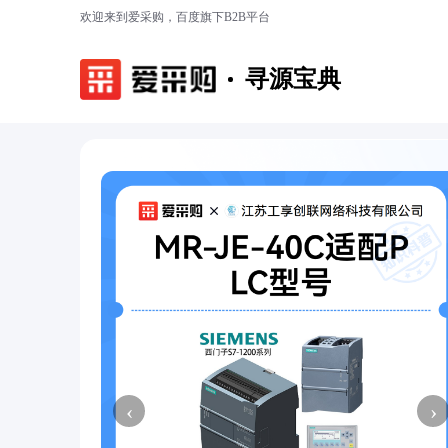
欢迎来到爱采购，百度旗下B2B平台
寻源宝典
‹
›