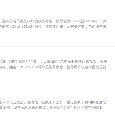
点分析千兆光模块的收光标准（典型值为-3dBm至-24dBm），并
常的常见原因（如光纤损耗、连接器问题）及解决方案，帮助用户快
/T 10228-2015），提供1000kVA变压器损耗计算实例，分步
，涵盖SCB10/SCB13等常见型号参数，指导用户快速掌握变压器
法（理论公式法、查表法、在线工具法），重点解析了黄铜棒密度取
计算案例、误差分析及选材建议，数据参考GB/T 4423-2007等国家标