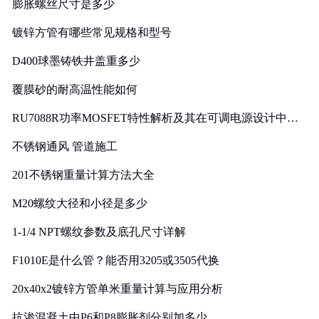
膨胀螺丝尺寸是多少
镀锌方管有哪些常见规格和型号
D400球墨铸铁井盖重多少
覆膜砂的耐高温性能如何
RU7088R功率MOSFET特性解析及其在可调电源设计中的
实践
不锈钢通风 管道施工
201不锈钢重量计算方法大全
M20螺纹大径和小径是多少
1-1/4 NPT螺纹参数及底孔尺寸详解
F1010E是什么管？能否用3205或3505代换
20x40x2镀锌方管单米重量计算与应用分析
抗渗混凝土中P6和P8膨胀剂分别加多少