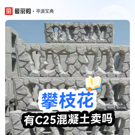
寻源宝典
‹
›