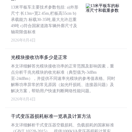
13米平板车主要技术参数包括: a)外形
尺寸:长13m×宽2.45m,栏板高55cm b)
承载能力:标载30-35吨,最大允许总重
49吨 c)符合国家道路车辆外廓尺寸及
轴荷限值标准
2026年8月4日
光模块接收功率多少是正常
本文详细解答光模块接收功率的正常范围及影响因素，重
点分析千兆光模块的收光标准（典型值为-3dBm
至-24dBm），并提供不同速率光模块的参考值表格。同时
解释功率异常的常见原因（如光纤损耗、连接器问题）及
解决方案，帮助用户快速判断网络性能问题。
2026年8月4日
干式变压器损耗标准一览表及计算方法
本文详细解析干式变压器空载损耗、负载损耗的国家标准
（GB/T 10228-2015），提供1000kVA变压器损耗计算实