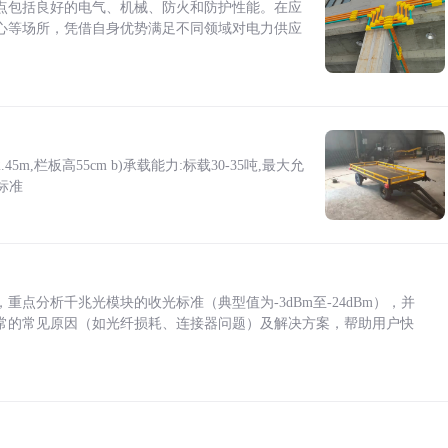
点包括良好的电气、机械、防火和防护性能。在应
心等场所，凭借自身优势满足不同领域对电力供应
5m,栏板高55cm b)承载能力:标载30-35吨,最大允
标准
点分析千兆光模块的收光标准（典型值为-3dBm至-24dBm），并
常的常见原因（如光纤损耗、连接器问题）及解决方案，帮助用户快