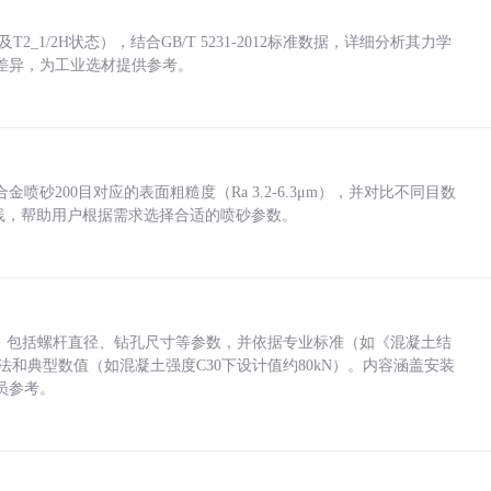
_1/2H状态），结合GB/T 5231-2012标准数据，详细分析其力学
差异，为工业选材提供参考。
砂200目对应的表面粗糙度（Ra 3.2-6.3μm），并对比不同目数
业实践，帮助用户根据需求选择合适的喷砂参数。
力，包括螺杆直径、钻孔尺寸等参数，并依据专业标准（如《混凝土结
方法和典型数值（如混凝土强度C30下设计值约80kN）。内容涵盖安装
员参考。