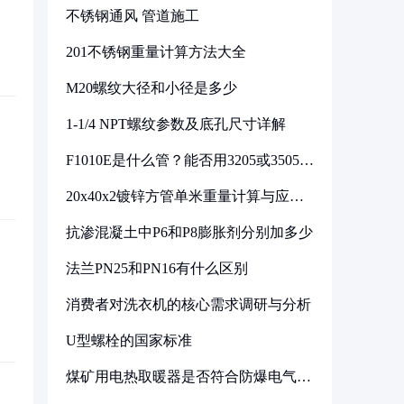
不锈钢通风 管道施工
201不锈钢重量计算方法大全
M20螺纹大径和小径是多少
1-1/4 NPT螺纹参数及底孔尺寸详解
F1010E是什么管？能否用3205或3505代
换
20x40x2镀锌方管单米重量计算与应用
分析
抗渗混凝土中P6和P8膨胀剂分别加多少
法兰PN25和PN16有什么区别
消费者对洗衣机的核心需求调研与分析
U型螺栓的国家标准
煤矿用电热取暖器是否符合防爆电气设
备标准