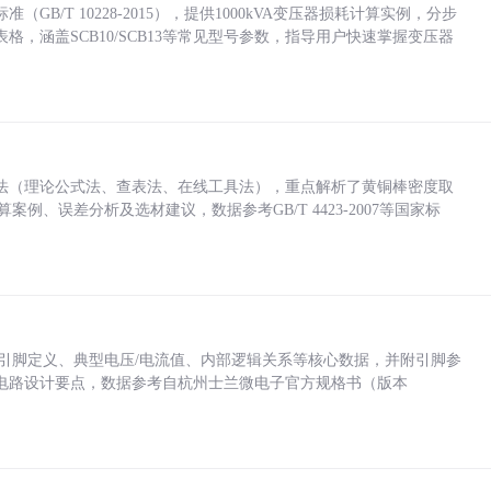
/T 10228-2015），提供1000kVA变压器损耗计算实例，分步
，涵盖SCB10/SCB13等常见型号参数，指导用户快速掌握变压器
法（理论公式法、查表法、在线工具法），重点解析了黄铜棒密度取
计算案例、误差分析及选材建议，数据参考GB/T 4423-2007等国家标
括各引脚定义、典型电压/电流值、内部逻辑关系等核心数据，并附引脚参
电路设计要点，数据参考自杭州士兰微电子官方规格书（版本