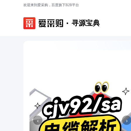
欢迎来到爱采购，百度旗下B2B平台
寻源宝典
‹
›