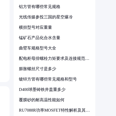
铝方管有哪些常见规格
光线传媒参投三国的星空爆冷
横担型号对应重量
锰矿石产品化合水含量
曲臂车规格型号大全
配电柜母排螺栓力矩要求及连接规范详
解
膨胀螺丝尺寸是多少
镀锌方管有哪些常见规格和型号
D400球墨铸铁井盖重多少
覆膜砂的耐高温性能如何
RU7088R功率MOSFET特性解析及其在
可调电源设计中的实践