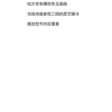
铝方管有哪些常见规格
光线传媒参投三国的星空爆冷
横担型号对应重量
锰矿石产品化合水含量
曲臂车规格型号大全
配电柜母排螺栓力矩要求及连接
规范详解
膨胀螺丝尺寸是多少
镀锌方管有哪些常见规格和型号
D400球墨铸铁井盖重多少
覆膜砂的耐高温性能如何
RU7088R功率MOSFET特性解析
及其在可调电源设计中的实践