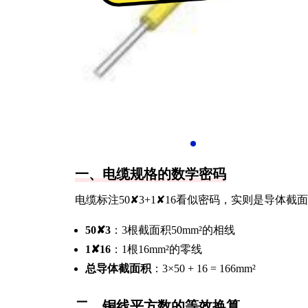
一、电缆规格的数学密码
电缆标注50✘3+1✘16看似密码，实则是导体截
50✘3
：3根截面积50mm²的相线
1✘16
：1根16mm²的零线
总导体截面积
：3×50 + 16 = 166mm²
二、铜线平方数的等效换算