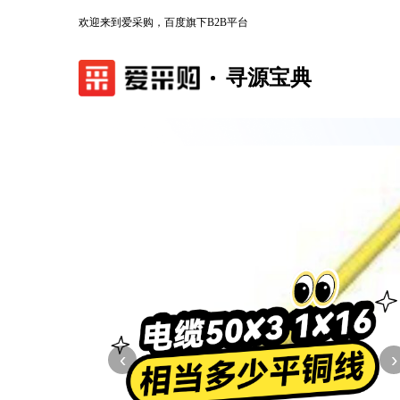
欢迎来到爱采购，百度旗下B2B平台
寻源宝典
‹
›