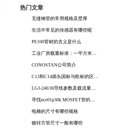
热门文章
无缝钢管的常用规格及壁厚
生活中常见的传感器有哪些呢
PE100管材的含义是什么
工业厂房载重标准：一平方米能
承受多少公斤
CONOSTAN公司简介
C13和C14插头国标与欧标的区别
及其标准解析
LGJ-240/30导线参数及载流量解
析
寻找nce01p30k MOSFET管的合
适替代型号
电梯的尺寸有哪些规格
镀锌方管尺寸一般有哪些