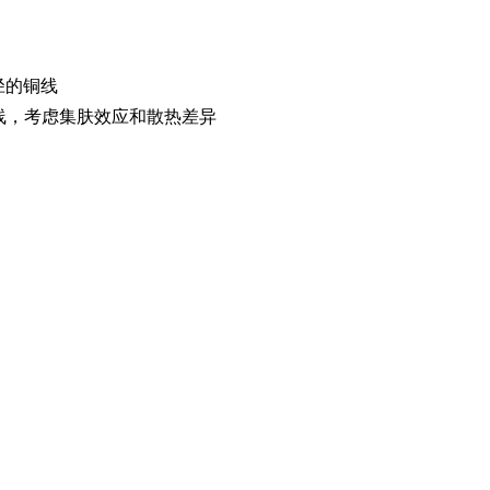
直径的铜线
格铜线，考虑集肤效应和散热差异
实用，助您省时省力。各位老板，赶快登录爱采购，发现采购新