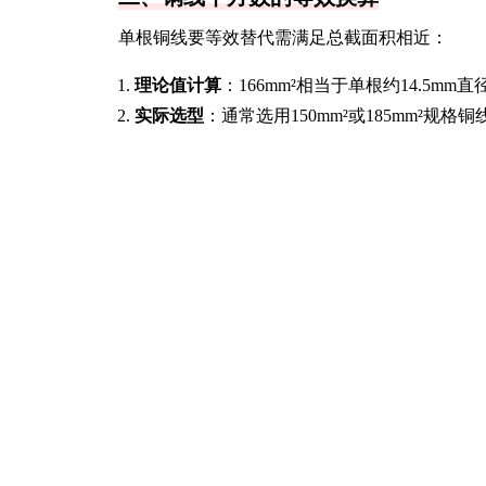
单根铜线要等效替代需满足总截面积相近：
理论值计算
：166mm²相当于单根约14.5mm
实际选型
：通常选用150mm²或185mm²规
三、应用场景的灵活匹配
不同场景的选择策略：
短距离供电
：可接受150mm²铜线稍小截面积
长距离输电
：建议选择185mm²铜线补偿损耗
动态负载
：需额外考虑导体交流电阻差异
爱采购从参数比对到价格分析，各项功能贴心又
体验！