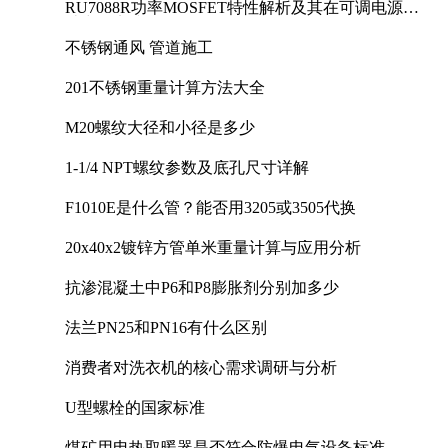
RU7088R功率MOSFET特性解析及其在可调电源设
计中的实践
不锈钢通风 管道施工
201不锈钢重量计算方法大全
M20螺纹大径和小径是多少
1-1/4 NPT螺纹参数及底孔尺寸详解
F1010E是什么管？能否用3205或3505代换
20x40x2镀锌方管单米重量计算与应用分析
抗渗混凝土中P6和P8膨胀剂分别加多少
法兰PN25和PN16有什么区别
消费者对洗衣机的核心需求调研与分析
U型螺栓的国家标准
煤矿用电热取暖器是否符合防爆电气设备标准