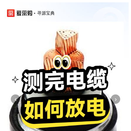
寻源宝典
‹
›