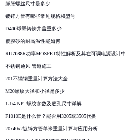
膨胀螺丝尺寸是多少
镀锌方管有哪些常见规格和型号
D400球墨铸铁井盖重多少
覆膜砂的耐高温性能如何
RU7088R功率MOSFET特性解析及其在可调电源设计中的
实践
不锈钢通风 管道施工
201不锈钢重量计算方法大全
M20螺纹大径和小径是多少
1-1/4 NPT螺纹参数及底孔尺寸详解
F1010E是什么管？能否用3205或3505代换
20x40x2镀锌方管单米重量计算与应用分析