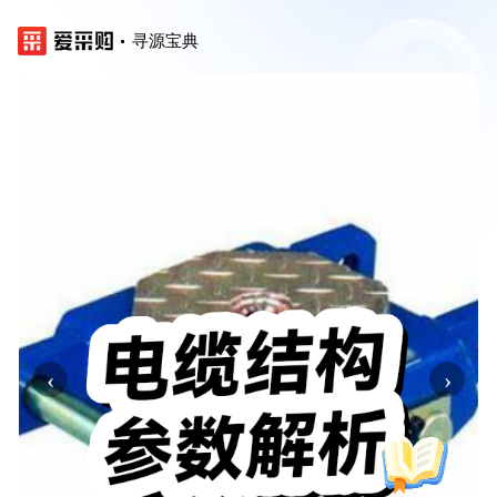
寻源宝典
‹
›