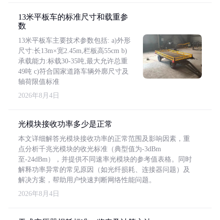
13米平板车的标准尺寸和载重参
数
13米平板车主要技术参数包括: a)外形
尺寸:长13m×宽2.45m,栏板高55cm b)
承载能力:标载30-35吨,最大允许总重
49吨 c)符合国家道路车辆外廓尺寸及
轴荷限值标准
2026年8月4日
光模块接收功率多少是正常
本文详细解答光模块接收功率的正常范围及影响因素，重
点分析千兆光模块的收光标准（典型值为-3dBm
至-24dBm），并提供不同速率光模块的参考值表格。同时
解释功率异常的常见原因（如光纤损耗、连接器问题）及
解决方案，帮助用户快速判断网络性能问题。
2026年8月4日