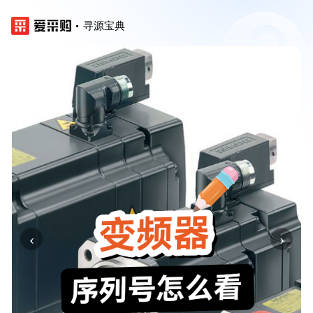
寻源宝典
‹
›