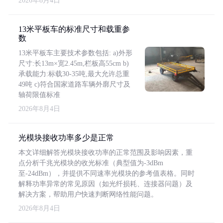
2026年8月4日
13米平板车的标准尺寸和载重参
数
13米平板车主要技术参数包括: a)外形
尺寸:长13m×宽2.45m,栏板高55cm b)
承载能力:标载30-35吨,最大允许总重
49吨 c)符合国家道路车辆外廓尺寸及
轴荷限值标准
2026年8月4日
光模块接收功率多少是正常
本文详细解答光模块接收功率的正常范围及影响因素，重
点分析千兆光模块的收光标准（典型值为-3dBm
至-24dBm），并提供不同速率光模块的参考值表格。同时
解释功率异常的常见原因（如光纤损耗、连接器问题）及
解决方案，帮助用户快速判断网络性能问题。
2026年8月4日