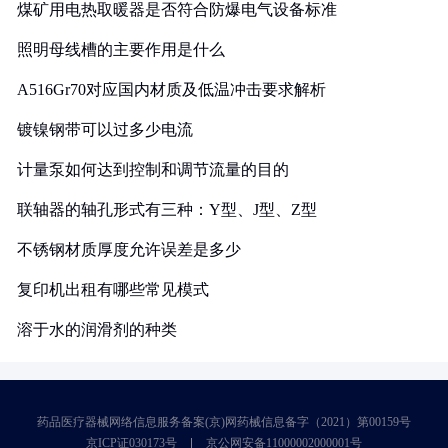
煤矿用电热取暖器是否符合防爆电气设备标准
照明母线槽的主要作用是什么
A516Gr70对应国内材质及低温冲击要求解析
镀镍钢带可以过多少电流
计量泵如何达到控制和调节流量的目的
联轴器的轴孔形式有三种：Y型、J型、Z型
不锈钢材质厚度允许误差是多少
复印机出租有哪些常见模式
溶于水的润滑剂的种类
药品医疗器械网络信息服务备案(京)网药械信息备字（2021）第00159号
京ICP证030173号
京公网安备11000002000001号