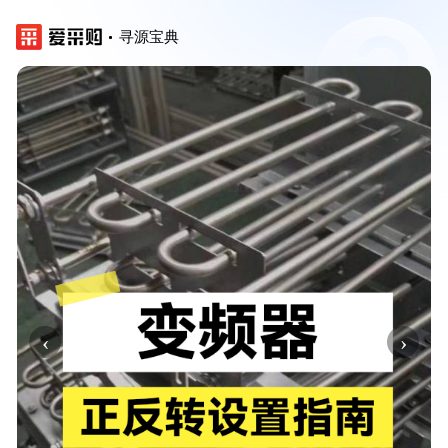
寻源宝典
‹
›