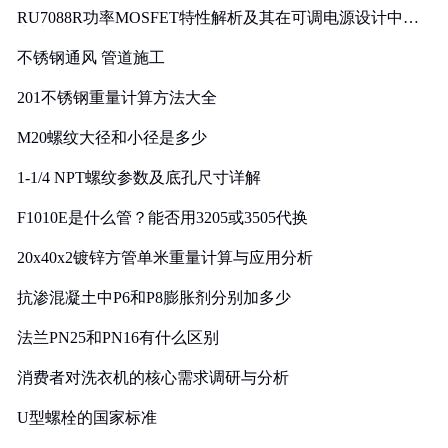
RU7088R功率MOSFET特性解析及其在可调电源设计中的
实践
不锈钢通风 管道施工
201不锈钢重量计算方法大全
M20螺纹大径和小径是多少
1-1/4 NPT螺纹参数及底孔尺寸详解
F1010E是什么管？能否用3205或3505代换
20x40x2镀锌方管单米重量计算与应用分析
抗渗混凝土中P6和P8膨胀剂分别加多少
法兰PN25和PN16有什么区别
消费者对洗衣机的核心需求调研与分析
U型螺栓的国家标准