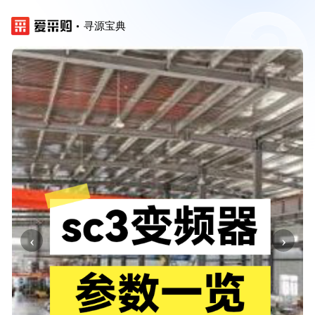
寻源宝典
‹
›