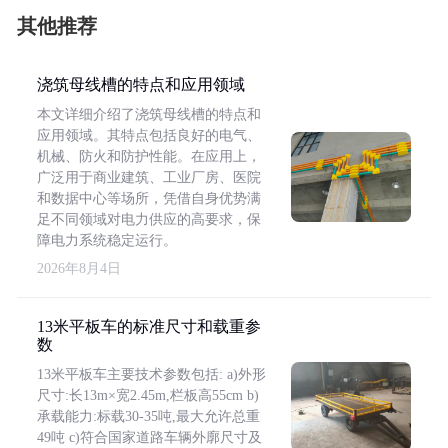
其他推荐
浇筑母线槽的特点和应用领域
本文详细介绍了浇筑母线槽的特点和
应用领域。其特点包括良好的电气、
机械、防火和防护性能。在应用上，
广泛用于商业建筑、工业厂房、医院
和数据中心等场所，凭借自身优势满
足不同领域对电力供应的高要求，保
障电力系统稳定运行。
2026年8月4日
13米平板车的标准尺寸和载重参
数
13米平板车主要技术参数包括: a)外形
尺寸:长13m×宽2.45m,栏板高55cm b)
承载能力:标载30-35吨,最大允许总重
49吨 c)符合国家道路车辆外廓尺寸及