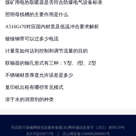
煤矿用电热取暖器是否符合防爆电气设备标准
照明母线槽的主要作用是什么
A516Gr70对应国内材质及低温冲击要求解析
镀镍钢带可以过多少电流
计量泵如何达到控制和调节流量的目的
联轴器的轴孔形式有三种：Y型、J型、Z型
不锈钢材质厚度允许误差是多少
复印机出租有哪些常见模式
溶于水的润滑剂的种类
药品医疗器械网络信息服务备案(京)网药械信息备字（2021）第00159号
京ICP证030173号
京公网安备11000002000001号