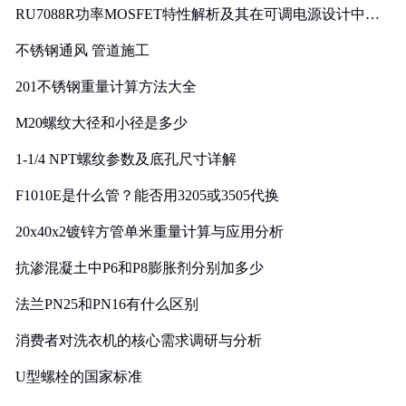
RU7088R功率MOSFET特性解析及其在可调电源设计中的
实践
不锈钢通风 管道施工
201不锈钢重量计算方法大全
M20螺纹大径和小径是多少
1-1/4 NPT螺纹参数及底孔尺寸详解
F1010E是什么管？能否用3205或3505代换
20x40x2镀锌方管单米重量计算与应用分析
抗渗混凝土中P6和P8膨胀剂分别加多少
法兰PN25和PN16有什么区别
消费者对洗衣机的核心需求调研与分析
U型螺栓的国家标准