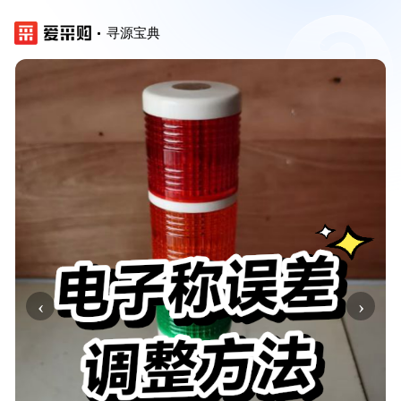
寻源宝典
‹
›