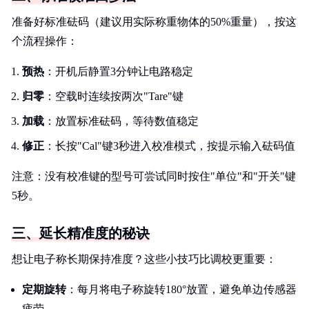
准备好标准砝码（建议用实际称重物体的50%重量），按这
个流程操作：
预热
：开机后静置3分钟让电路稳定
归零
：空载时连续按两次"Tare"键
加载
：放置标准砝码，等待数值稳定
修正
：长按"Cal"键3秒进入校准模式，按提示输入砝码值
注意：没有校准键的型号可尝试同时按住"单位"和"开关"键
5秒。
三、延长精准度的秘诀
想让电子称长期保持准度？这些小技巧比调校更重要：
定期旋转
：每月将电子称旋转180°放置，避免单边传感器
疲劳