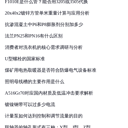
F1010E是什么管？能否用3205或3505代换
20x40x2镀锌方管单米重量计算与应用分析
抗渗混凝土中P6和P8膨胀剂分别加多少
法兰PN25和PN16有什么区别
消费者对洗衣机的核心需求调研与分析
U型螺栓的国家标准
煤矿用电热取暖器是否符合防爆电气设备标准
照明母线槽的主要作用是什么
A516Gr70对应国内材质及低温冲击要求解析
镀镍钢带可以过多少电流
计量泵如何达到控制和调节流量的目的
联轴器的轴孔形式有三种：Y型、J型、Z型