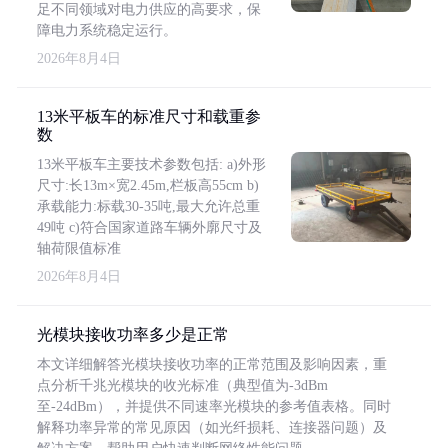
足不同领域对电力供应的高要求，保
障电力系统稳定运行。
2026年8月4日
13米平板车的标准尺寸和载重参
数
13米平板车主要技术参数包括: a)外形
尺寸:长13m×宽2.45m,栏板高55cm b)
承载能力:标载30-35吨,最大允许总重
49吨 c)符合国家道路车辆外廓尺寸及
轴荷限值标准
2026年8月4日
光模块接收功率多少是正常
本文详细解答光模块接收功率的正常范围及影响因素，重
点分析千兆光模块的收光标准（典型值为-3dBm
至-24dBm），并提供不同速率光模块的参考值表格。同时
解释功率异常的常见原因（如光纤损耗、连接器问题）及