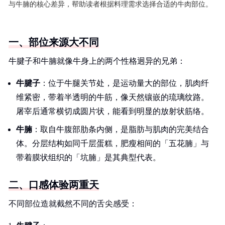
与牛腩的核心差异，帮助读者根据料理需求选择合适的牛肉部位。
一、部位来源大不同
牛腱子和牛腩就像牛身上的两个性格迥异的兄弟：
牛腱子
：位于牛腿关节处，是运动量大的部位，肌肉纤
维紧密，带着半透明的牛筋，像天然镶嵌的琉璃纹路。
屠宰后通常横切成圆片状，能看到明显的放射状筋络。
牛腩
：取自牛腹部肋条内侧，是脂肪与肌肉的完美结合
体。分层结构如同千层蛋糕，肥瘦相间的「五花腩」与
带着膜状组织的「坑腩」是其典型代表。
二、口感体验两重天
不同部位造就截然不同的舌尖感受：