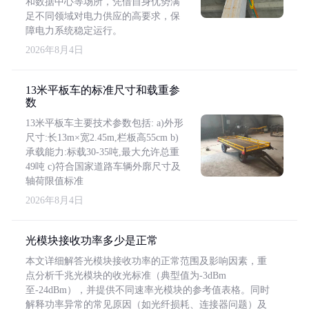
和数据中心等场所，凭借自身优势满
足不同领域对电力供应的高要求，保
障电力系统稳定运行。
2026年8月4日
13米平板车的标准尺寸和载重参
数
13米平板车主要技术参数包括: a)外形
尺寸:长13m×宽2.45m,栏板高55cm b)
承载能力:标载30-35吨,最大允许总重
49吨 c)符合国家道路车辆外廓尺寸及
轴荷限值标准
2026年8月4日
光模块接收功率多少是正常
本文详细解答光模块接收功率的正常范围及影响因素，重
点分析千兆光模块的收光标准（典型值为-3dBm
至-24dBm），并提供不同速率光模块的参考值表格。同时
解释功率异常的常见原因（如光纤损耗、连接器问题）及