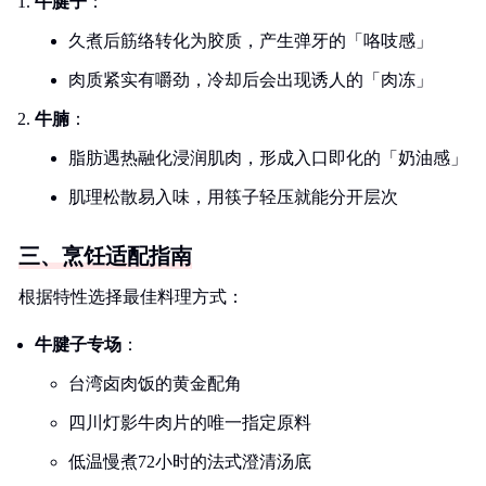
牛腱子
：
久煮后筋络转化为胶质，产生弹牙的「咯吱感」
肉质紧实有嚼劲，冷却后会出现诱人的「肉冻」
牛腩
：
脂肪遇热融化浸润肌肉，形成入口即化的「奶油感」
肌理松散易入味，用筷子轻压就能分开层次
三、烹饪适配指南
根据特性选择最佳料理方式：
牛腱子专场
：
台湾卤肉饭的黄金配角
四川灯影牛肉片的唯一指定原料
低温慢煮72小时的法式澄清汤底