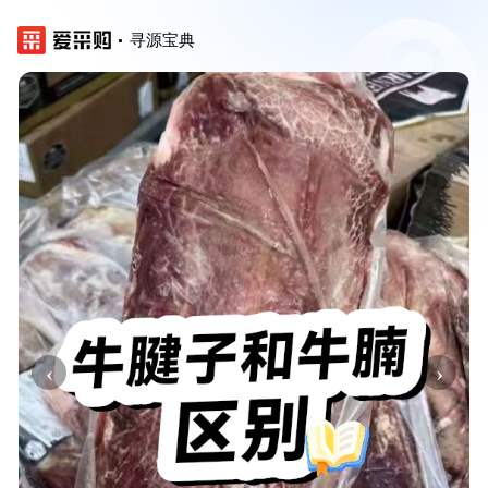
寻源宝典
‹
›