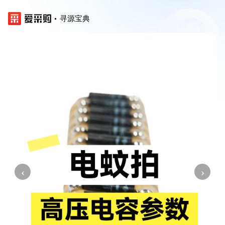
寻源宝典
‹
›