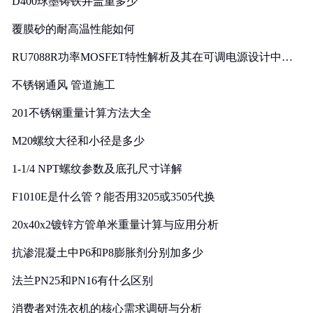
D400球墨铸铁井盖重多少
覆膜砂的耐高温性能如何
RU7088R功率MOSFET特性解析及其在可调电源设计中的
实践
不锈钢通风 管道施工
201不锈钢重量计算方法大全
M20螺纹大径和小径是多少
1-1/4 NPT螺纹参数及底孔尺寸详解
F1010E是什么管？能否用3205或3505代换
20x40x2镀锌方管单米重量计算与应用分析
抗渗混凝土中P6和P8膨胀剂分别加多少
法兰PN25和PN16有什么区别
消费者对洗衣机的核心需求调研与分析