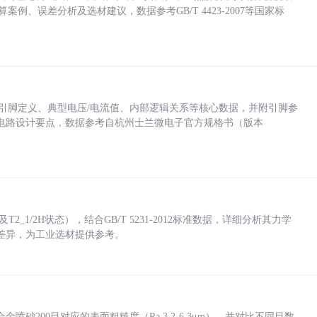
计算案例、误差分析及选材建议，数据参考GB/T 4423-2007等国家标
括各引脚定义、典型电压/电流值、内部逻辑关系等核心数据，并附引脚参
电路设计要点，数据参考自杭州士兰微电子官方规格书（版本
_1/2H状态），结合GB/T 5231-2012标准数据，详细分析其力学
差异，为工业选材提供参考。
砂200目对应的表面粗糙度（Ra 3.2-6.3μm），并对比不同目数