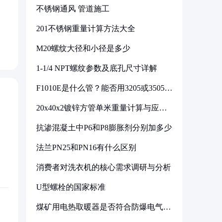
不锈钢通风 管道施工
201不锈钢重量计算方法大全
M20螺纹大径和小径是多少
1-1/4 NPT螺纹参数及底孔尺寸详解
F1010E是什么管？能否用3205或3505代
换
20x40x2镀锌方管单米重量计算与应用
分析
抗渗混凝土中P6和P8膨胀剂分别加多少
法兰PN25和PN16有什么区别
消费者对洗衣机的核心需求调研与分析
U型螺栓的国家标准
煤矿用电热取暖器是否符合防爆电气设
备标准