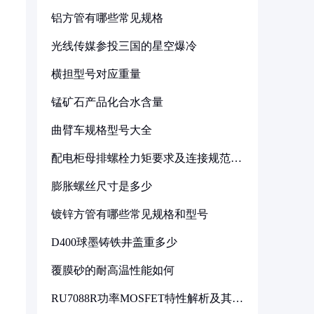
铝方管有哪些常见规格
光线传媒参投三国的星空爆冷
横担型号对应重量
锰矿石产品化合水含量
曲臂车规格型号大全
配电柜母排螺栓力矩要求及连接规范详
解
膨胀螺丝尺寸是多少
镀锌方管有哪些常见规格和型号
D400球墨铸铁井盖重多少
覆膜砂的耐高温性能如何
RU7088R功率MOSFET特性解析及其在
可调电源设计中的实践