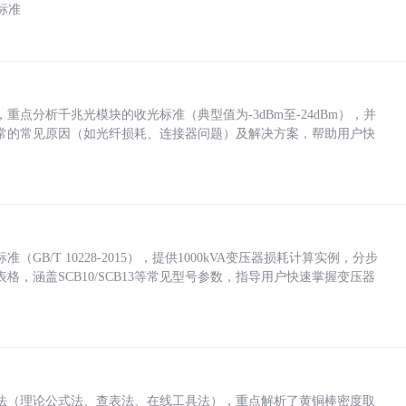
标准
点分析千兆光模块的收光标准（典型值为-3dBm至-24dBm），并
常的常见原因（如光纤损耗、连接器问题）及解决方案，帮助用户快
/T 10228-2015），提供1000kVA变压器损耗计算实例，分步
，涵盖SCB10/SCB13等常见型号参数，指导用户快速掌握变压器
法（理论公式法、查表法、在线工具法），重点解析了黄铜棒密度取