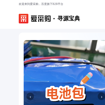
欢迎来到爱采购，百度旗下B2B平台
寻源宝典
‹
›