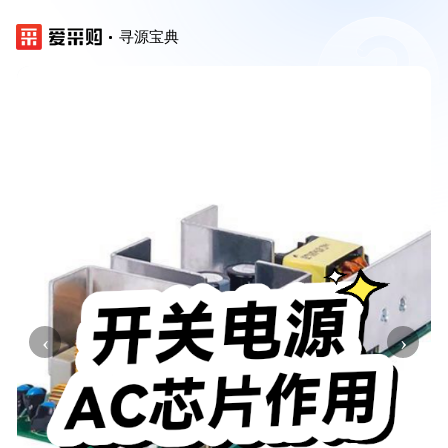
寻源宝典
‹
›