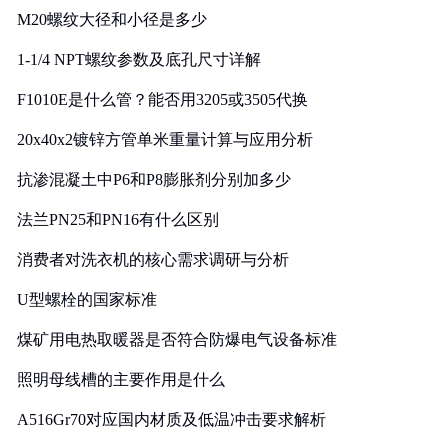
M20螺纹大径和小径是多少
1-1/4 NPT螺纹参数及底孔尺寸详解
F1010E是什么管？能否用3205或3505代换
20x40x2镀锌方管单米重量计算与应用分析
抗渗混凝土中P6和P8膨胀剂分别加多少
法兰PN25和PN16有什么区别
消费者对洗衣机的核心需求调研与分析
U型螺栓的国家标准
煤矿用电热取暖器是否符合防爆电气设备标准
照明母线槽的主要作用是什么
A516Gr70对应国内材质及低温冲击要求解析