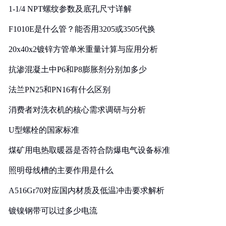
1-1/4 NPT螺纹参数及底孔尺寸详解
F1010E是什么管？能否用3205或3505代换
20x40x2镀锌方管单米重量计算与应用分析
抗渗混凝土中P6和P8膨胀剂分别加多少
法兰PN25和PN16有什么区别
消费者对洗衣机的核心需求调研与分析
U型螺栓的国家标准
煤矿用电热取暖器是否符合防爆电气设备标准
照明母线槽的主要作用是什么
A516Gr70对应国内材质及低温冲击要求解析
镀镍钢带可以过多少电流