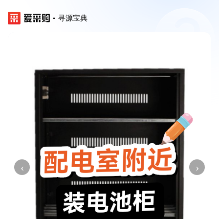
寻源宝典
‹
›