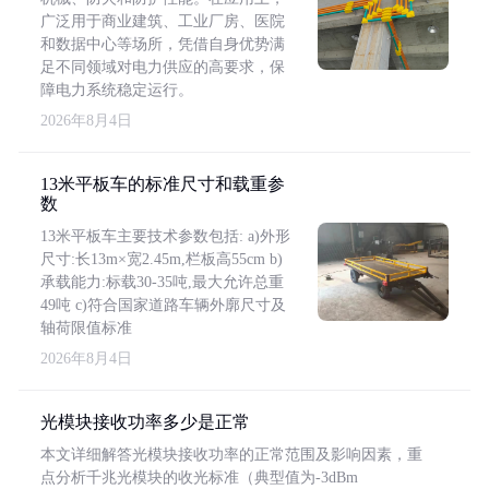
广泛用于商业建筑、工业厂房、医院
和数据中心等场所，凭借自身优势满
足不同领域对电力供应的高要求，保
障电力系统稳定运行。
2026年8月4日
13米平板车的标准尺寸和载重参
数
13米平板车主要技术参数包括: a)外形
尺寸:长13m×宽2.45m,栏板高55cm b)
承载能力:标载30-35吨,最大允许总重
49吨 c)符合国家道路车辆外廓尺寸及
轴荷限值标准
2026年8月4日
光模块接收功率多少是正常
本文详细解答光模块接收功率的正常范围及影响因素，重
点分析千兆光模块的收光标准（典型值为-3dBm