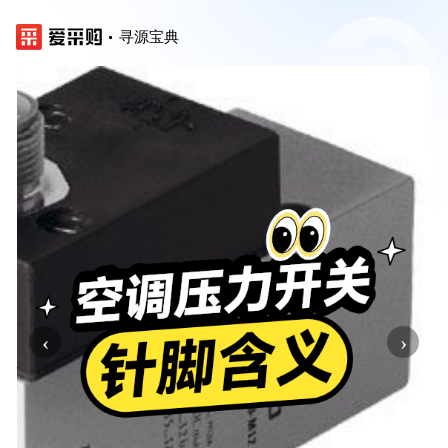
寻源宝典
‹
›