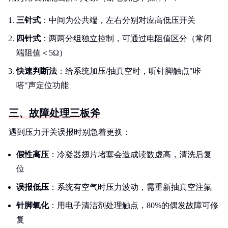
三针式
：中间为公共端，左右分别对应高低压开关
四针式
：两两分组独立控制，可通过电阻值区分（常闭
端阻值＜5Ω）
快速判断法
：给系统加压/抽真空时，听针脚触点"咔
嗒"声定位功能
三、故障处理三板斧
遇到压力开关误报时别急着更换：
假性高压
：冷凝器翅片堵塞会造成读数虚高，清洗后复
位
误报低压
：系统有空气时压力波动，需重新抽真空注氟
针脚氧化
：用电子清洁剂处理触点，80%的偶发故障可修
复