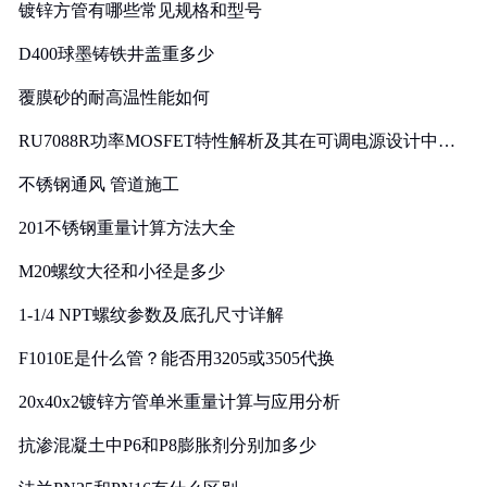
镀锌方管有哪些常见规格和型号
D400球墨铸铁井盖重多少
覆膜砂的耐高温性能如何
RU7088R功率MOSFET特性解析及其在可调电源设计中的
实践
不锈钢通风 管道施工
201不锈钢重量计算方法大全
M20螺纹大径和小径是多少
1-1/4 NPT螺纹参数及底孔尺寸详解
F1010E是什么管？能否用3205或3505代换
20x40x2镀锌方管单米重量计算与应用分析
抗渗混凝土中P6和P8膨胀剂分别加多少