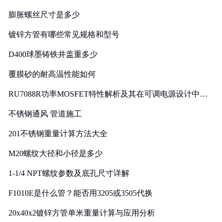
膨胀螺丝尺寸是多少
镀锌方管有哪些常见规格和型号
D400球墨铸铁井盖重多少
覆膜砂的耐高温性能如何
RU7088R功率MOSFET特性解析及其在可调电源设计中的
实践
不锈钢通风 管道施工
201不锈钢重量计算方法大全
M20螺纹大径和小径是多少
1-1/4 NPT螺纹参数及底孔尺寸详解
F1010E是什么管？能否用3205或3505代换
20x40x2镀锌方管单米重量计算与应用分析