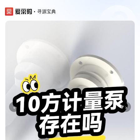
寻源宝典
‹
›