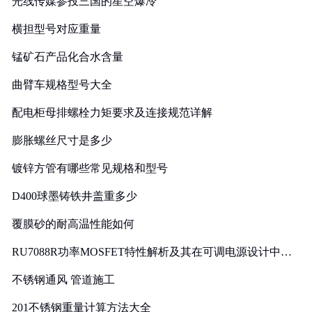
光线传媒参投三国的星空爆冷
横担型号对应重量
锰矿石产品化合水含量
曲臂车规格型号大全
配电柜母排螺栓力矩要求及连接规范详解
膨胀螺丝尺寸是多少
镀锌方管有哪些常见规格和型号
D400球墨铸铁井盖重多少
覆膜砂的耐高温性能如何
RU7088R功率MOSFET特性解析及其在可调电源设计中的
实践
不锈钢通风 管道施工
201不锈钢重量计算方法大全