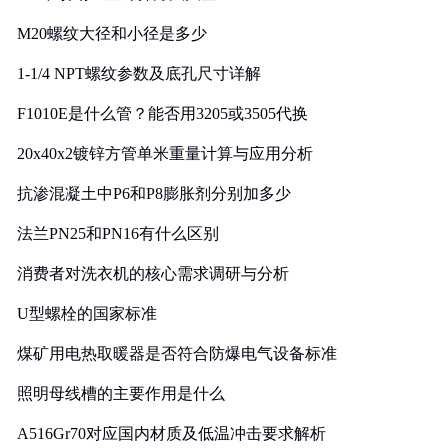
M20螺纹大径和小径是多少
1-1/4 NPT螺纹参数及底孔尺寸详解
F1010E是什么管？能否用3205或3505代换
20x40x2镀锌方管单米重量计算与应用分析
抗渗混凝土中P6和P8膨胀剂分别加多少
法兰PN25和PN16有什么区别
消费者对洗衣机的核心需求调研与分析
U型螺栓的国家标准
煤矿用电热取暖器是否符合防爆电气设备标准
照明母线槽的主要作用是什么
A516Gr70对应国内材质及低温冲击要求解析