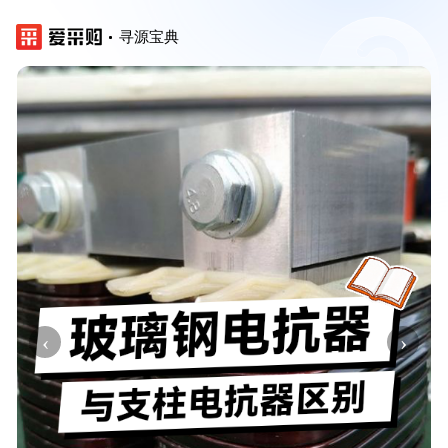
寻源宝典
‹
›