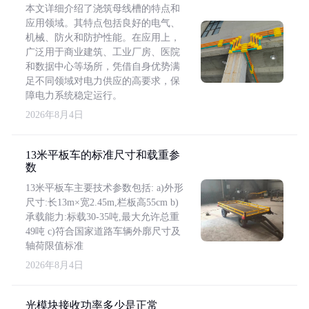
本文详细介绍了浇筑母线槽的特点和
应用领域。其特点包括良好的电气、
机械、防火和防护性能。在应用上，
广泛用于商业建筑、工业厂房、医院
和数据中心等场所，凭借自身优势满
足不同领域对电力供应的高要求，保
障电力系统稳定运行。
2026年8月4日
13米平板车的标准尺寸和载重参
数
13米平板车主要技术参数包括: a)外形
尺寸:长13m×宽2.45m,栏板高55cm b)
承载能力:标载30-35吨,最大允许总重
49吨 c)符合国家道路车辆外廓尺寸及
轴荷限值标准
2026年8月4日
光模块接收功率多少是正常