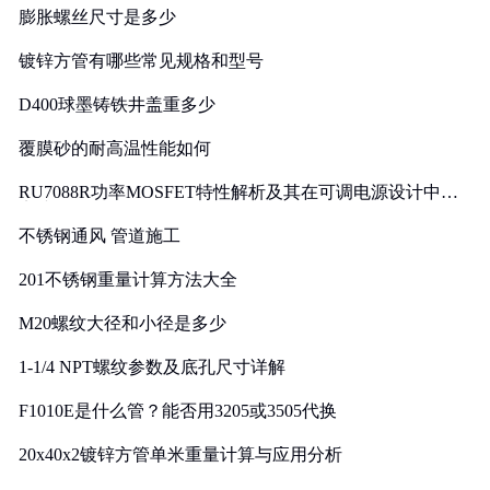
膨胀螺丝尺寸是多少
镀锌方管有哪些常见规格和型号
D400球墨铸铁井盖重多少
覆膜砂的耐高温性能如何
RU7088R功率MOSFET特性解析及其在可调电源设计中的
实践
不锈钢通风 管道施工
201不锈钢重量计算方法大全
M20螺纹大径和小径是多少
1-1/4 NPT螺纹参数及底孔尺寸详解
F1010E是什么管？能否用3205或3505代换
20x40x2镀锌方管单米重量计算与应用分析