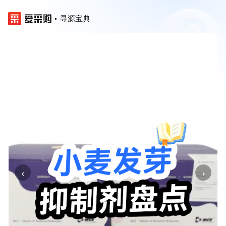
寻源宝典
‹
›