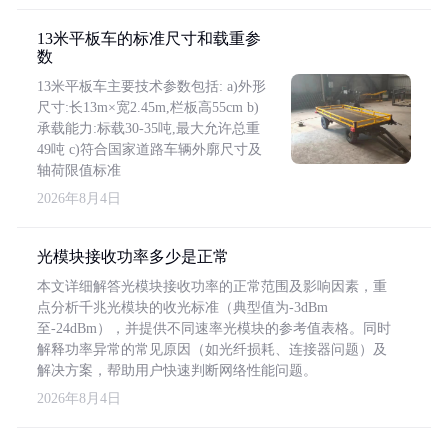
13米平板车的标准尺寸和载重参
数
13米平板车主要技术参数包括: a)外形
尺寸:长13m×宽2.45m,栏板高55cm b)
承载能力:标载30-35吨,最大允许总重
49吨 c)符合国家道路车辆外廓尺寸及
轴荷限值标准
2026年8月4日
光模块接收功率多少是正常
本文详细解答光模块接收功率的正常范围及影响因素，重
点分析千兆光模块的收光标准（典型值为-3dBm
至-24dBm），并提供不同速率光模块的参考值表格。同时
解释功率异常的常见原因（如光纤损耗、连接器问题）及
解决方案，帮助用户快速判断网络性能问题。
2026年8月4日