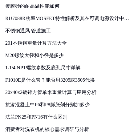
覆膜砂的耐高温性能如何
RU7088R功率MOSFET特性解析及其在可调电源设计中的
实践
不锈钢通风 管道施工
201不锈钢重量计算方法大全
M20螺纹大径和小径是多少
1-1/4 NPT螺纹参数及底孔尺寸详解
F1010E是什么管？能否用3205或3505代换
20x40x2镀锌方管单米重量计算与应用分析
抗渗混凝土中P6和P8膨胀剂分别加多少
法兰PN25和PN16有什么区别
消费者对洗衣机的核心需求调研与分析