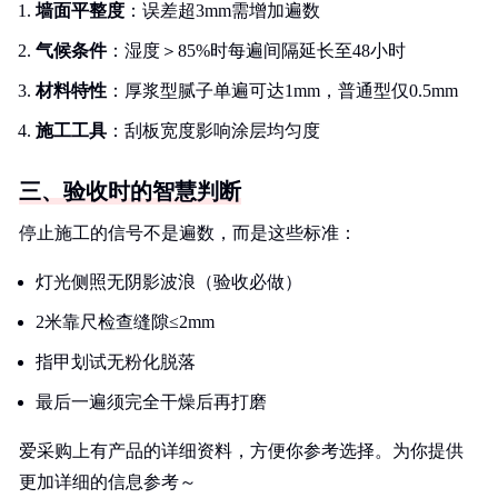
墙面平整度
：误差超3mm需增加遍数
气候条件
：湿度＞85%时每遍间隔延长至48小时
材料特性
：厚浆型腻子单遍可达1mm，普通型仅0.5mm
施工工具
：刮板宽度影响涂层均匀度
三、验收时的智慧判断
停止施工的信号不是遍数，而是这些标准：
灯光侧照无阴影波浪（验收必做）
2米靠尺检查缝隙≤2mm
指甲划试无粉化脱落
最后一遍须完全干燥后再打磨
爱采购上有产品的详细资料，方便你参考选择。为你提供
更加详细的信息参考～