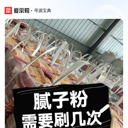
寻源宝典
‹
›