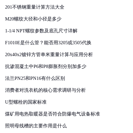
201不锈钢重量计算方法大全
M20螺纹大径和小径是多少
1-1/4 NPT螺纹参数及底孔尺寸详解
F1010E是什么管？能否用3205或3505代换
20x40x2镀锌方管单米重量计算与应用分析
抗渗混凝土中P6和P8膨胀剂分别加多少
法兰PN25和PN16有什么区别
消费者对洗衣机的核心需求调研与分析
U型螺栓的国家标准
煤矿用电热取暖器是否符合防爆电气设备标准
照明母线槽的主要作用是什么