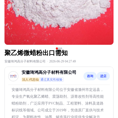
聚乙烯微蜡粉出口需知
安徽琦鸿高分子材料有限公司
·
2026-06-29 04:27:49
安徽琦鸿高分子材料有限公司
咨询
进店
法人:代忠仙
通过真实性核验
安徽琦鸿高分子材料有限公司位于安徽省滁州市定远县，
专业生产氧化聚乙烯蜡、震荡助剂、沥青改性剂等高性能
蜡粉助剂，广泛应用于PVC制品、工程塑料、涂料及道路
标识线等领域。公司成立于2019年，凭借原厂直供与技术
积淀，为塑料改性、油墨、铸造等行业提供专业解决方