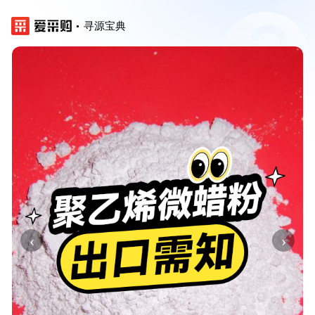
寻源宝典
‹
›