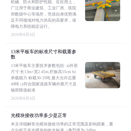
机械、防火和防护性能。在应用上，
广泛用于商业建筑、工业厂房、医院
和数据中心等场所，凭借自身优势满
足不同领域对电力供应的高要求，保
障电力系统稳定运行。
2026年8月4日
13米平板车的标准尺寸和载重参
数
13米平板车主要技术参数包括: a)外形
尺寸:长13m×宽2.45m,栏板高55cm b)
承载能力:标载30-35吨,最大允许总重
49吨 c)符合国家道路车辆外廓尺寸及
轴荷限值标准
2026年8月4日
光模块接收功率多少是正常
本文详细解答光模块接收功率的正常范围及影响因素，重
点分析千兆光模块的收光标准（典型值为-3dBm