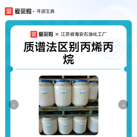
寻源宝典
‹
›