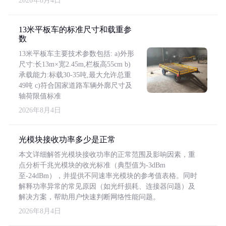
2026年8月4日
13米平板车的标准尺寸和载重参
数
13米平板车主要技术参数包括: a)外形
尺寸:长13m×宽2.45m,栏板高55cm b)
承载能力:标载30-35吨,最大允许总重
49吨 c)符合国家道路车辆外廓尺寸及
轴荷限值标准
2026年8月4日
光模块接收功率多少是正常
本文详细解答光模块接收功率的正常范围及影响因素，重
点分析千兆光模块的收光标准（典型值为-3dBm
至-24dBm），并提供不同速率光模块的参考值表格。同时
解释功率异常的常见原因（如光纤损耗、连接器问题）及
解决方案，帮助用户快速判断网络性能问题。
2026年8月4日