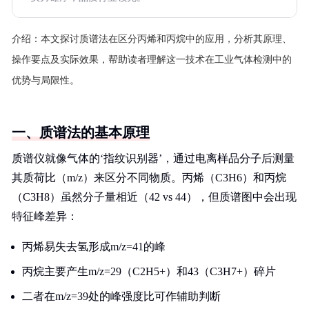
介绍：
本文探讨质谱法在区分丙烯和丙烷中的应用，分析其原理、
操作要点及实际效果，帮助读者理解这一技术在工业气体检测中的
优势与局限性。
一、质谱法的基本原理
质谱仪就像气体的‘指纹识别器’，通过电离样品分子后测量
其质荷比（m/z）来区分不同物质。丙烯（C3H6）和丙烷
（C3H8）虽然分子量相近（42 vs 44），但质谱图中会出现
特征峰差异：
丙烯易失去氢形成m/z=41的峰
丙烷主要产生m/z=29（C2H5+）和43（C3H7+）碎片
二者在m/z=39处的峰强度比可作辅助判断