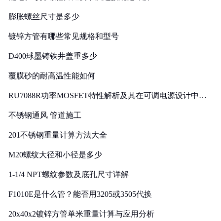
膨胀螺丝尺寸是多少
镀锌方管有哪些常见规格和型号
D400球墨铸铁井盖重多少
覆膜砂的耐高温性能如何
RU7088R功率MOSFET特性解析及其在可调电源设计中的
实践
不锈钢通风 管道施工
201不锈钢重量计算方法大全
M20螺纹大径和小径是多少
1-1/4 NPT螺纹参数及底孔尺寸详解
F1010E是什么管？能否用3205或3505代换
20x40x2镀锌方管单米重量计算与应用分析