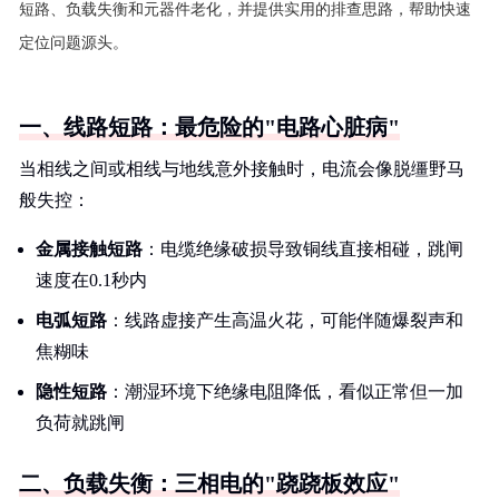
短路、负载失衡和元器件老化，并提供实用的排查思路，帮助快速
定位问题源头。
一、线路短路：最危险的"电路心脏病"
当相线之间或相线与地线意外接触时，电流会像脱缰野马
般失控：
金属接触短路
：电缆绝缘破损导致铜线直接相碰，跳闸
速度在0.1秒内
电弧短路
：线路虚接产生高温火花，可能伴随爆裂声和
焦糊味
隐性短路
：潮湿环境下绝缘电阻降低，看似正常但一加
负荷就跳闸
二、负载失衡：三相电的"跷跷板效应"