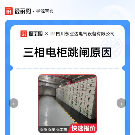
寻源宝典
‹
›