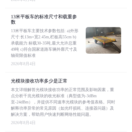
13米平板车的标准尺寸和载重参
数
13米平板车主要技术参数包括: a)外形
尺寸:长13m×宽2.45m,栏板高55cm b)
承载能力:标载30-35吨,最大允许总重
49吨 c)符合国家道路车辆外廓尺寸及
轴荷限值标准
2026年8月4日
光模块接收功率多少是正常
本文详细解答光模块接收功率的正常范围及影响因素，重
点分析千兆光模块的收光标准（典型值为-3dBm
至-24dBm），并提供不同速率光模块的参考值表格。同时
解释功率异常的常见原因（如光纤损耗、连接器问题）及
解决方案，帮助用户快速判断网络性能问题。
2026年8月4日