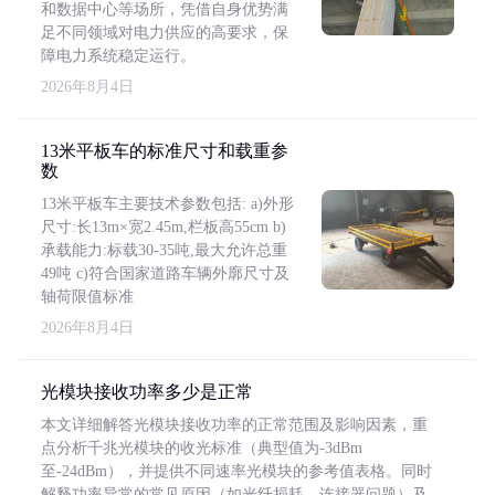
和数据中心等场所，凭借自身优势满
足不同领域对电力供应的高要求，保
障电力系统稳定运行。
2026年8月4日
13米平板车的标准尺寸和载重参
数
13米平板车主要技术参数包括: a)外形
尺寸:长13m×宽2.45m,栏板高55cm b)
承载能力:标载30-35吨,最大允许总重
49吨 c)符合国家道路车辆外廓尺寸及
轴荷限值标准
2026年8月4日
光模块接收功率多少是正常
本文详细解答光模块接收功率的正常范围及影响因素，重
点分析千兆光模块的收光标准（典型值为-3dBm
至-24dBm），并提供不同速率光模块的参考值表格。同时
解释功率异常的常见原因（如光纤损耗、连接器问题）及