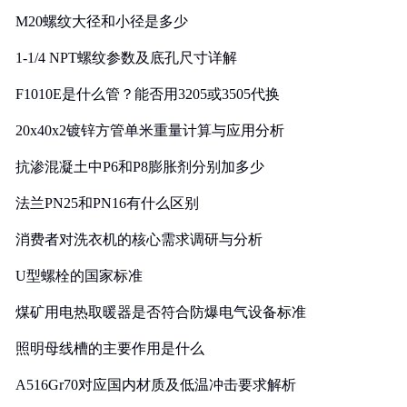
M20螺纹大径和小径是多少
1-1/4 NPT螺纹参数及底孔尺寸详解
F1010E是什么管？能否用3205或3505代换
20x40x2镀锌方管单米重量计算与应用分析
抗渗混凝土中P6和P8膨胀剂分别加多少
法兰PN25和PN16有什么区别
消费者对洗衣机的核心需求调研与分析
U型螺栓的国家标准
煤矿用电热取暖器是否符合防爆电气设备标准
照明母线槽的主要作用是什么
A516Gr70对应国内材质及低温冲击要求解析