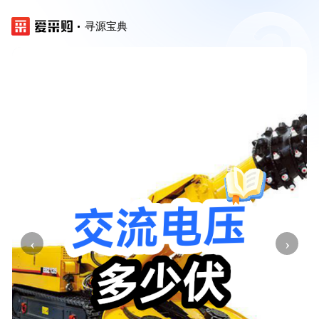
寻源宝典
‹
›