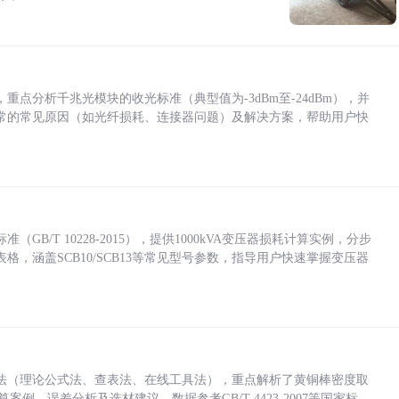
点分析千兆光模块的收光标准（典型值为-3dBm至-24dBm），并
常的常见原因（如光纤损耗、连接器问题）及解决方案，帮助用户快
/T 10228-2015），提供1000kVA变压器损耗计算实例，分步
，涵盖SCB10/SCB13等常见型号参数，指导用户快速掌握变压器
法（理论公式法、查表法、在线工具法），重点解析了黄铜棒密度取
计算案例、误差分析及选材建议，数据参考GB/T 4423-2007等国家标