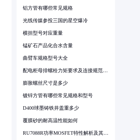
铝方管有哪些常见规格
光线传媒参投三国的星空爆冷
横担型号对应重量
锰矿石产品化合水含量
曲臂车规格型号大全
配电柜母排螺栓力矩要求及连接规范详
解
膨胀螺丝尺寸是多少
镀锌方管有哪些常见规格和型号
D400球墨铸铁井盖重多少
覆膜砂的耐高温性能如何
RU7088R功率MOSFET特性解析及其在
可调电源设计中的实践