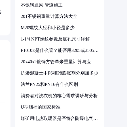
不锈钢通风 管道施工
采
201不锈钢重量计算方法大全
M20螺纹大径和小径是多少
1-1/4 NPT螺纹参数及底孔尺寸详解
F1010E是什么管？能否用3205或3505代
换
20x40x2镀锌方管单米重量计算与应用
分析
抗渗混凝土中P6和P8膨胀剂分别加多少
法兰PN25和PN16有什么区别
消费者对洗衣机的核心需求调研与分析
U型螺栓的国家标准
煤矿用电热取暖器是否符合防爆电气设
备标准