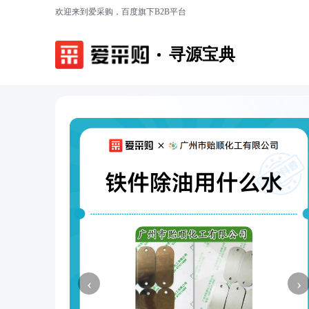
欢迎来到爱采购，百度旗下B2B平台
寻源宝典
‹
›