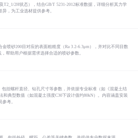
_1/2H状态），结合GB/T 5231-2012标准数据，详细分析其力学
差异，为工业选材提供参考。
砂200目对应的表面粗糙度（Ra 3.2-6.3μm），并对比不同目数
业实践，帮助用户根据需求选择合适的喷砂参数。
力，包括螺杆直径、钻孔尺寸等参数，并依据专业标准（如《混凝土结
方法和典型数值（如混凝土强度C30下设计值约80kN）。内容涵盖安装
员参考。
底孔计算，包括外径、螺距、公差等关键参数，并提供专业数据来源