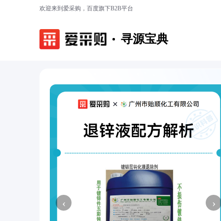
欢迎来到爱采购，百度旗下B2B平台
寻源宝典
‹
›