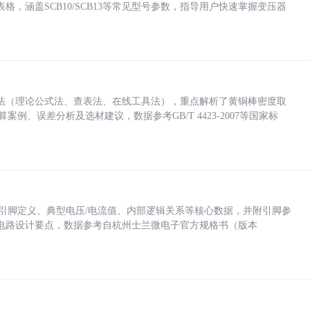
，涵盖SCB10/SCB13等常见型号参数，指导用户快速掌握变压器
法（理论公式法、查表法、在线工具法），重点解析了黄铜棒密度取
计算案例、误差分析及选材建议，数据参考GB/T 4423-2007等国家标
括各引脚定义、典型电压/电流值、内部逻辑关系等核心数据，并附引脚参
电路设计要点，数据参考自杭州士兰微电子官方规格书（版本