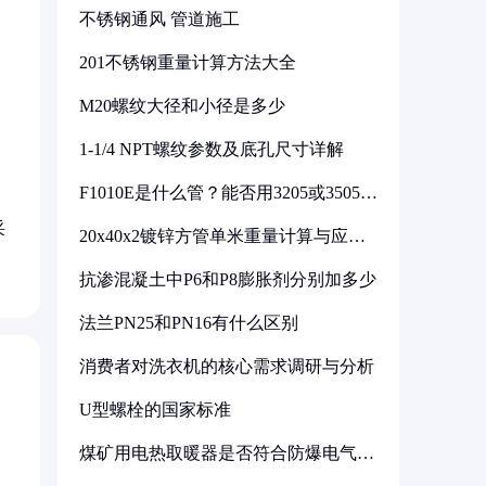
不锈钢通风 管道施工
201不锈钢重量计算方法大全
M20螺纹大径和小径是多少
1-1/4 NPT螺纹参数及底孔尺寸详解
F1010E是什么管？能否用3205或3505代
换
采
20x40x2镀锌方管单米重量计算与应用
分析
抗渗混凝土中P6和P8膨胀剂分别加多少
法兰PN25和PN16有什么区别
消费者对洗衣机的核心需求调研与分析
U型螺栓的国家标准
煤矿用电热取暖器是否符合防爆电气设
备标准