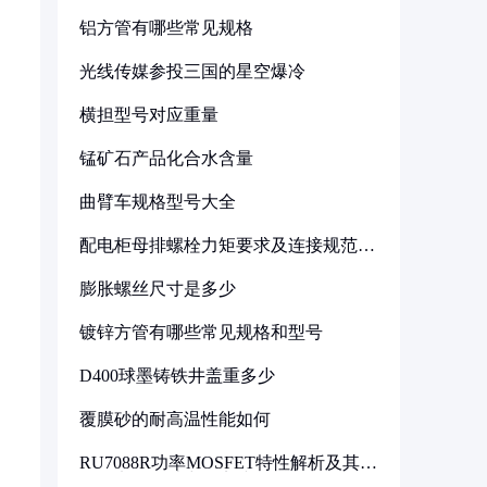
铝方管有哪些常见规格
光线传媒参投三国的星空爆冷
横担型号对应重量
锰矿石产品化合水含量
曲臂车规格型号大全
配电柜母排螺栓力矩要求及连接规范详
解
膨胀螺丝尺寸是多少
镀锌方管有哪些常见规格和型号
D400球墨铸铁井盖重多少
覆膜砂的耐高温性能如何
RU7088R功率MOSFET特性解析及其在
可调电源设计中的实践