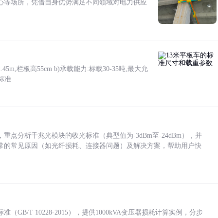
心等场所，凭借自身优势满足不同领域对电力供应
5m,栏板高55cm b)承载能力:标载30-35吨,最大允
标准
点分析千兆光模块的收光标准（典型值为-3dBm至-24dBm），并
常的常见原因（如光纤损耗、连接器问题）及解决方案，帮助用户快
/T 10228-2015），提供1000kVA变压器损耗计算实例，分步