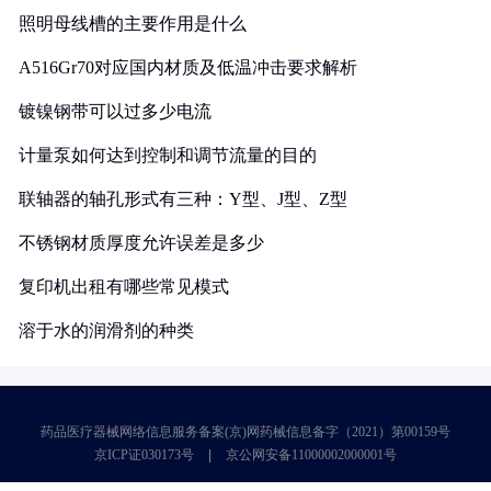
照明母线槽的主要作用是什么
A516Gr70对应国内材质及低温冲击要求解析
镀镍钢带可以过多少电流
计量泵如何达到控制和调节流量的目的
联轴器的轴孔形式有三种：Y型、J型、Z型
不锈钢材质厚度允许误差是多少
复印机出租有哪些常见模式
溶于水的润滑剂的种类
药品医疗器械网络信息服务备案(京)网药械信息备字（2021）第00159号
京ICP证030173号
京公网安备11000002000001号