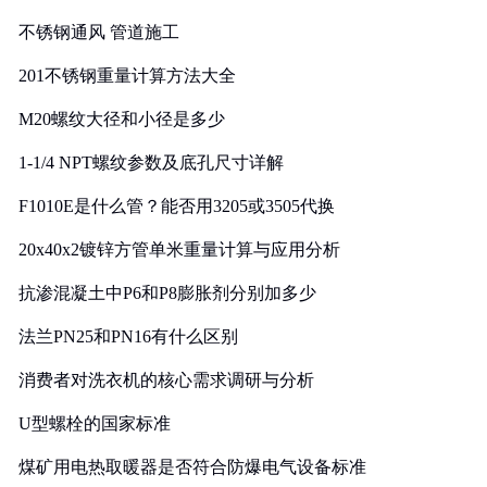
实践
不锈钢通风 管道施工
201不锈钢重量计算方法大全
M20螺纹大径和小径是多少
1-1/4 NPT螺纹参数及底孔尺寸详解
F1010E是什么管？能否用3205或3505代换
20x40x2镀锌方管单米重量计算与应用分析
抗渗混凝土中P6和P8膨胀剂分别加多少
法兰PN25和PN16有什么区别
消费者对洗衣机的核心需求调研与分析
U型螺栓的国家标准
煤矿用电热取暖器是否符合防爆电气设备标准