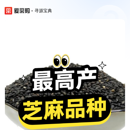
寻源宝典
‹
›