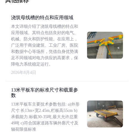
其他推荐
浇筑母线槽的特点和应用领域
本文详细介绍了浇筑母线槽的特点和
应用领域。其特点包括良好的电气、
机械、防火和防护性能。在应用上，
广泛用于商业建筑、工业厂房、医院
和数据中心等场所，凭借自身优势满
足不同领域对电力供应的高要求，保
障电力系统稳定运行。
2026年8月4日
13米平板车的标准尺寸和载重参
数
13米平板车主要技术参数包括: a)外形
尺寸:长13m×宽2.45m,栏板高55cm b)
承载能力:标载30-35吨,最大允许总重
49吨 c)符合国家道路车辆外廓尺寸及
轴荷限值标准