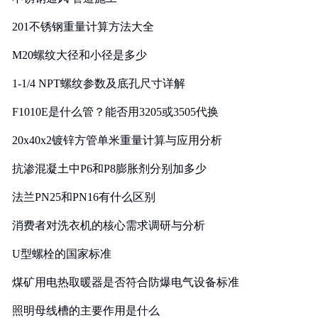
201不锈钢重量计算方法大全
M20螺纹大径和小径是多少
1-1/4 NPT螺纹参数及底孔尺寸详解
F1010E是什么管？能否用3205或3505代换
20x40x2镀锌方管单米重量计算与应用分析
抗渗混凝土中P6和P8膨胀剂分别加多少
法兰PN25和PN16有什么区别
消费者对洗衣机的核心需求调研与分析
U型螺栓的国家标准
煤矿用电热取暖器是否符合防爆电气设备标准
照明母线槽的主要作用是什么