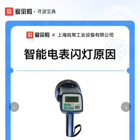
寻源宝典
‹
›