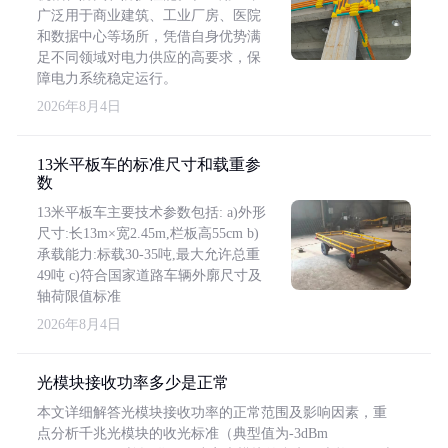
广泛用于商业建筑、工业厂房、医院
和数据中心等场所，凭借自身优势满
足不同领域对电力供应的高要求，保
障电力系统稳定运行。
2026年8月4日
13米平板车的标准尺寸和载重参
数
13米平板车主要技术参数包括: a)外形
尺寸:长13m×宽2.45m,栏板高55cm b)
承载能力:标载30-35吨,最大允许总重
49吨 c)符合国家道路车辆外廓尺寸及
轴荷限值标准
2026年8月4日
光模块接收功率多少是正常
本文详细解答光模块接收功率的正常范围及影响因素，重
点分析千兆光模块的收光标准（典型值为-3dBm