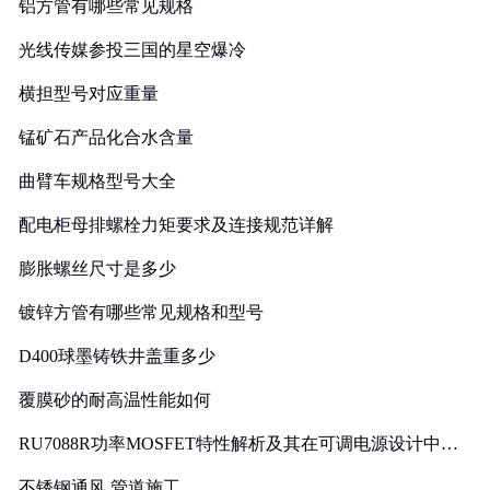
铝方管有哪些常见规格
光线传媒参投三国的星空爆冷
横担型号对应重量
锰矿石产品化合水含量
曲臂车规格型号大全
配电柜母排螺栓力矩要求及连接规范详解
膨胀螺丝尺寸是多少
镀锌方管有哪些常见规格和型号
D400球墨铸铁井盖重多少
覆膜砂的耐高温性能如何
RU7088R功率MOSFET特性解析及其在可调电源设计中的
实践
不锈钢通风 管道施工