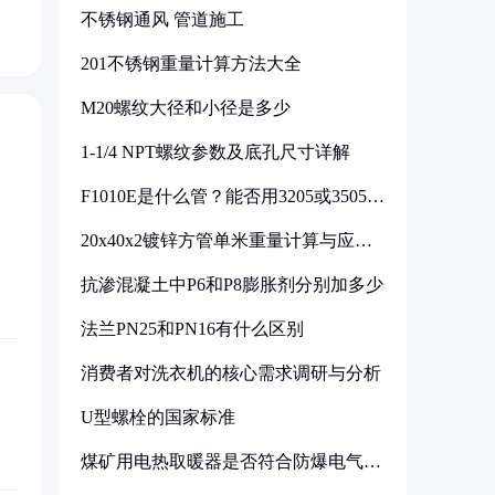
不锈钢通风 管道施工
201不锈钢重量计算方法大全
M20螺纹大径和小径是多少
1-1/4 NPT螺纹参数及底孔尺寸详解
F1010E是什么管？能否用3205或3505代
换
20x40x2镀锌方管单米重量计算与应用
分析
抗渗混凝土中P6和P8膨胀剂分别加多少
法兰PN25和PN16有什么区别
消费者对洗衣机的核心需求调研与分析
U型螺栓的国家标准
煤矿用电热取暖器是否符合防爆电气设
备标准