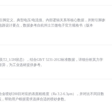
括各引脚定义、典型电压/电流值、内部逻辑关系等核心数据，并附引脚参
电路设计要点，数据参考自杭州士兰微电子官方规格书（版本
_1/2H状态），结合GB/T 5231-2012标准数据，详细分析其力学
差异，为工业选材提供参考。
砂200目对应的表面粗糙度（Ra 3.2-6.3μm），并对比不同目数
业实践，帮助用户根据需求选择合适的喷砂参数。