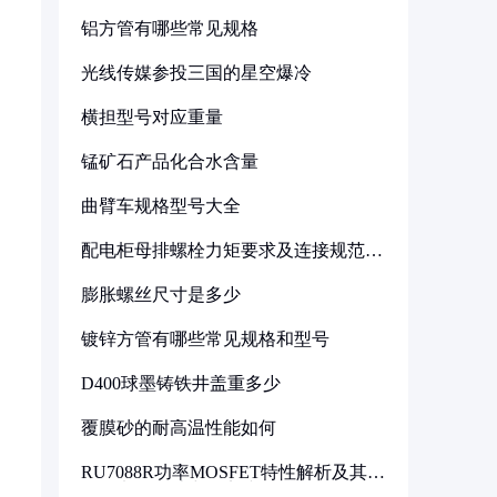
铝方管有哪些常见规格
光线传媒参投三国的星空爆冷
横担型号对应重量
锰矿石产品化合水含量
曲臂车规格型号大全
配电柜母排螺栓力矩要求及连接规范详
解
膨胀螺丝尺寸是多少
镀锌方管有哪些常见规格和型号
D400球墨铸铁井盖重多少
覆膜砂的耐高温性能如何
RU7088R功率MOSFET特性解析及其在
可调电源设计中的实践