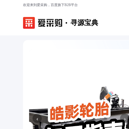
欢迎来到爱采购，百度旗下B2B平台
寻源宝典
‹
›