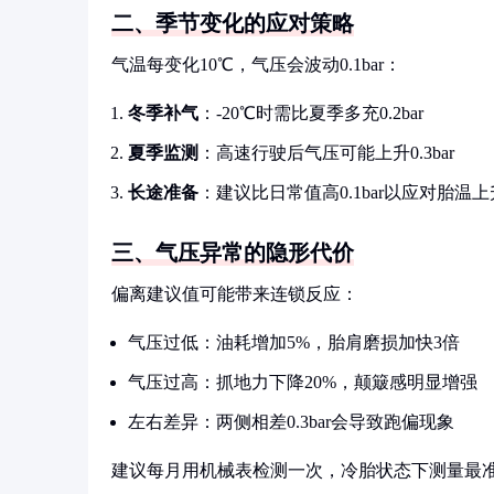
二、季节变化的应对策略
气温每变化10℃，气压会波动0.1bar：
冬季补气
：-20℃时需比夏季多充0.2bar
夏季监测
：高速行驶后气压可能上升0.3bar
长途准备
：建议比日常值高0.1bar以应对胎温上
三、气压异常的隐形代价
偏离建议值可能带来连锁反应：
气压过低：油耗增加5%，胎肩磨损加快3倍
气压过高：抓地力下降20%，颠簸感明显增强
左右差异：两侧相差0.3bar会导致跑偏现象
建议每月用机械表检测一次，冷胎状态下测量最