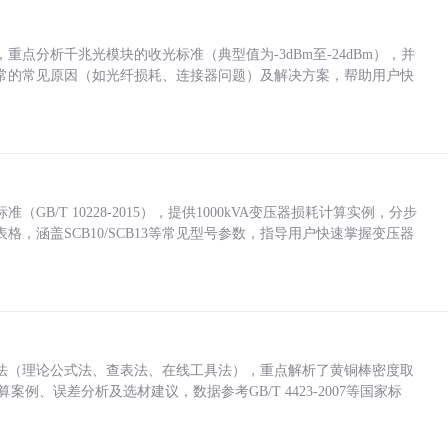
点分析千兆光模块的收光标准（典型值为-3dBm至-24dBm），并
常的常见原因（如光纤损耗、连接器问题）及解决方案，帮助用户快
/T 10228-2015），提供1000kVA变压器损耗计算实例，分步
，涵盖SCB10/SCB13等常见型号参数，指导用户快速掌握变压器
法（理论公式法、查表法、在线工具法），重点解析了黄铜棒密度取
计算案例、误差分析及选材建议，数据参考GB/T 4423-2007等国家标