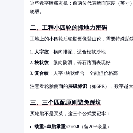
这些数字暗藏玄机：前两位代表断面宽度（英寸
轮毂。
二、工程小四轮的抓地力密码
工地上的小四轮后轮胎更像登山靴，需要特殊胎
人字纹
：横向排泥，适合松软沙地
块状纹
：纵向防滑，碎石路面表现好
复合纹
：人字+块状组合，全能但价格高
注意看轮胎侧面的
层级标识
（如6PR），数字越
三、三个匹配原则避免踩坑
买轮胎不是买菜，这三个公式要记牢：
载重=单胎承重×2×0.8
（留20%余量）