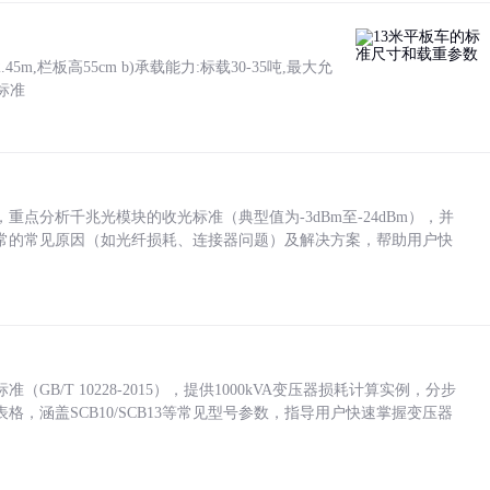
5m,栏板高55cm b)承载能力:标载30-35吨,最大允
标准
点分析千兆光模块的收光标准（典型值为-3dBm至-24dBm），并
常的常见原因（如光纤损耗、连接器问题）及解决方案，帮助用户快
/T 10228-2015），提供1000kVA变压器损耗计算实例，分步
，涵盖SCB10/SCB13等常见型号参数，指导用户快速掌握变压器