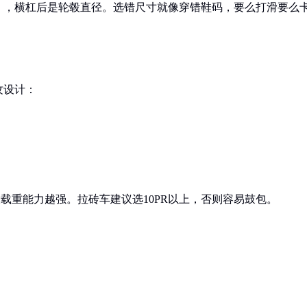
），横杠后是轮毂直径。选错尺寸就像穿错鞋码，要么打滑要么
纹设计：
大载重能力越强。拉砖车建议选10PR以上，否则容易鼓包。