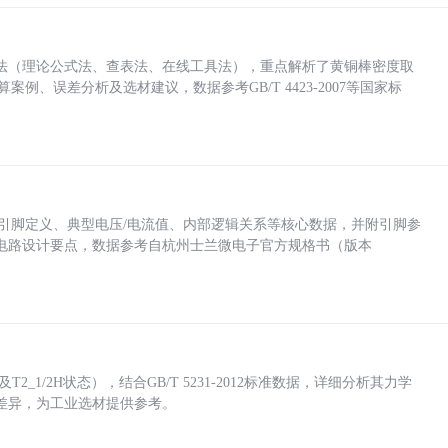
法（理论公式法、查表法、在线工具法），重点解析了黄铜棒密度取
计算案例、误差分析及选材建议，数据参考GB/T 4423-2007等国家标
括各引脚定义、典型电压/电流值、内部逻辑关系等核心数据，并附引脚参
电路设计要点，数据参考自杭州士兰微电子官方规格书（版本
_1/2H状态），结合GB/T 5231-2012标准数据，详细分析其力学
差异，为工业选材提供参考。