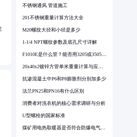
不锈钢通风 管道施工
201不锈钢重量计算方法大全
泥
M20螺纹大径和小径是多少
1-1/4 NPT螺纹参数及底孔尺寸详解
F1010E是什么管？能否用3205或3505代
换
20x40x2镀锌方管单米重量计算与应用
分析
抗渗混凝土中P6和P8膨胀剂分别加多少
法兰PN25和PN16有什么区别
消费者对洗衣机的核心需求调研与分析
U型螺栓的国家标准
煤矿用电热取暖器是否符合防爆电气设
备标准