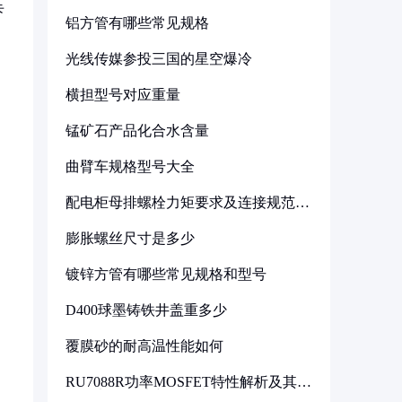
卡
铝方管有哪些常见规格
光线传媒参投三国的星空爆冷
横担型号对应重量
锰矿石产品化合水含量
曲臂车规格型号大全
配电柜母排螺栓力矩要求及连接规范详
解
膨胀螺丝尺寸是多少
镀锌方管有哪些常见规格和型号
D400球墨铸铁井盖重多少
覆膜砂的耐高温性能如何
RU7088R功率MOSFET特性解析及其在
可调电源设计中的实践