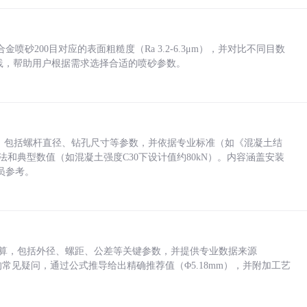
砂200目对应的表面粗糙度（Ra 3.2-6.3μm），并对比不同目数
业实践，帮助用户根据需求选择合适的喷砂参数。
力，包括螺杆直径、钻孔尺寸等参数，并依据专业标准（如《混凝土结
方法和典型数值（如混凝土强度C30下设计值约80kN）。内容涵盖安装
员参考。
底孔计算，包括外径、螺距、公差等关键参数，并提供专业数据来源
孔尺寸的常见疑问，通过公式推导给出精确推荐值（Φ5.18mm），并附加工艺