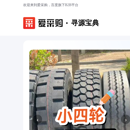
欢迎来到爱采购，百度旗下B2B平台
寻源宝典
‹
›