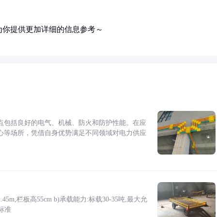
为你提供更加详细的信息参考～
点包括良好的电气、机械、防火和防护性能。在应
心等场所，凭借自身优势满足不同领域对电力供应
5m,栏板高55cm b)承载能力:标载30-35吨,最大允
标准