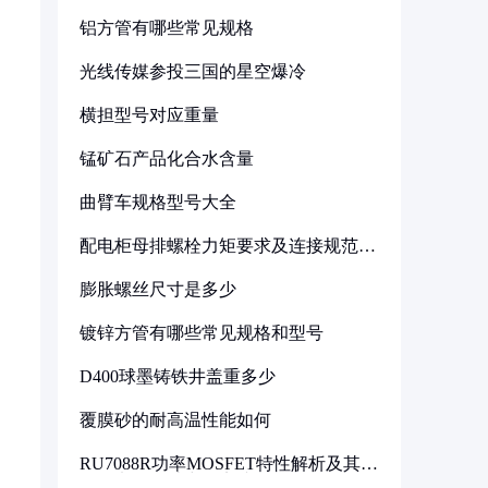
铝方管有哪些常见规格
光线传媒参投三国的星空爆冷
横担型号对应重量
锰矿石产品化合水含量
曲臂车规格型号大全
配电柜母排螺栓力矩要求及连接规范详
解
膨胀螺丝尺寸是多少
镀锌方管有哪些常见规格和型号
D400球墨铸铁井盖重多少
覆膜砂的耐高温性能如何
RU7088R功率MOSFET特性解析及其在
可调电源设计中的实践