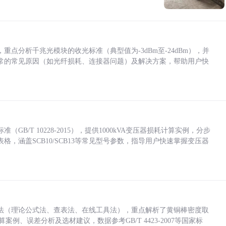
点分析千兆光模块的收光标准（典型值为-3dBm至-24dBm），并
常的常见原因（如光纤损耗、连接器问题）及解决方案，帮助用户快
/T 10228-2015），提供1000kVA变压器损耗计算实例，分步
，涵盖SCB10/SCB13等常见型号参数，指导用户快速掌握变压器
法（理论公式法、查表法、在线工具法），重点解析了黄铜棒密度取
计算案例、误差分析及选材建议，数据参考GB/T 4423-2007等国家标