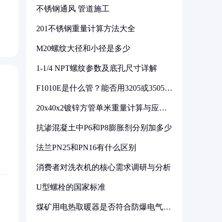
不锈钢通风 管道施工
201不锈钢重量计算方法大全
M20螺纹大径和小径是多少
1-1/4 NPT螺纹参数及底孔尺寸详解
F1010E是什么管？能否用3205或3505代
换
20x40x2镀锌方管单米重量计算与应用
分析
抗渗混凝土中P6和P8膨胀剂分别加多少
法兰PN25和PN16有什么区别
消费者对洗衣机的核心需求调研与分析
U型螺栓的国家标准
煤矿用电热取暖器是否符合防爆电气设
备标准