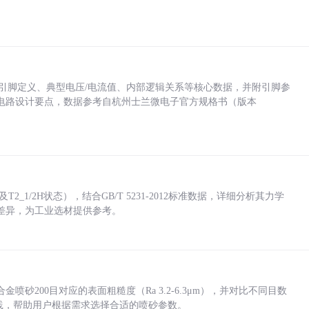
括各引脚定义、典型电压/电流值、内部逻辑关系等核心数据，并附引脚参
电路设计要点，数据参考自杭州士兰微电子官方规格书（版本
_1/2H状态），结合GB/T 5231-2012标准数据，详细分析其力学
差异，为工业选材提供参考。
砂200目对应的表面粗糙度（Ra 3.2-6.3μm），并对比不同目数
业实践，帮助用户根据需求选择合适的喷砂参数。