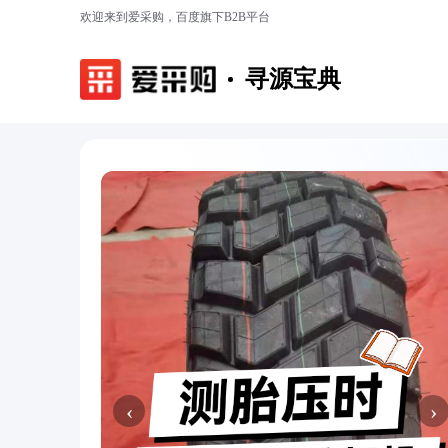
欢迎来到爱采购，百度旗下B2B平台
寻源宝典
‹
›