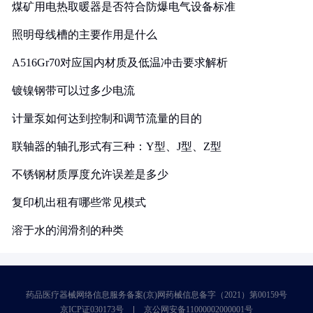
煤矿用电热取暖器是否符合防爆电气设备标准
照明母线槽的主要作用是什么
A516Gr70对应国内材质及低温冲击要求解析
镀镍钢带可以过多少电流
计量泵如何达到控制和调节流量的目的
联轴器的轴孔形式有三种：Y型、J型、Z型
不锈钢材质厚度允许误差是多少
复印机出租有哪些常见模式
溶于水的润滑剂的种类
药品医疗器械网络信息服务备案(京)网药械信息备字（2021）第00159号
京ICP证030173号
京公网安备11000002000001号