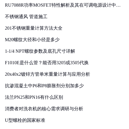
RU7088R功率MOSFET特性解析及其在可调电源设计中的
实践
不锈钢通风 管道施工
201不锈钢重量计算方法大全
M20螺纹大径和小径是多少
1-1/4 NPT螺纹参数及底孔尺寸详解
F1010E是什么管？能否用3205或3505代换
20x40x2镀锌方管单米重量计算与应用分析
抗渗混凝土中P6和P8膨胀剂分别加多少
法兰PN25和PN16有什么区别
消费者对洗衣机的核心需求调研与分析
U型螺栓的国家标准