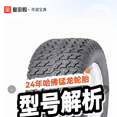
寻源宝典
‹
›