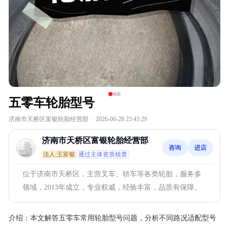
五零车轮胎型号
济南市天桥区富银轮胎经营部
·
2026-06-28 23:43:29
济南市天桥区富银轮胎经营部
咨询
进店
法人:王富银
通过主体资质核查
位于济南市天桥区，主营叉车、轿车等各类轮胎，服务多
领域，2013年成立，专业权威，经验丰富，品质有保障。
介绍：
本文解答五零车常用轮胎型号问题，分析不同路况适配型号