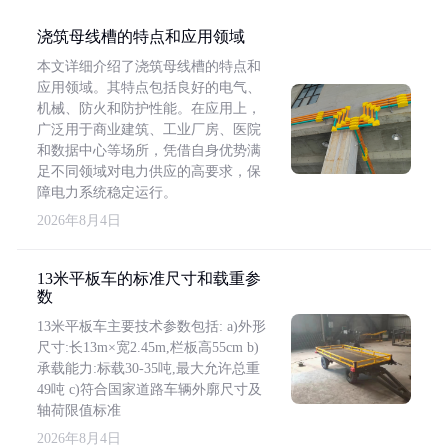
浇筑母线槽的特点和应用领域
本文详细介绍了浇筑母线槽的特点和
应用领域。其特点包括良好的电气、
机械、防火和防护性能。在应用上，
广泛用于商业建筑、工业厂房、医院
和数据中心等场所，凭借自身优势满
足不同领域对电力供应的高要求，保
障电力系统稳定运行。
2026年8月4日
13米平板车的标准尺寸和载重参
数
13米平板车主要技术参数包括: a)外形
尺寸:长13m×宽2.45m,栏板高55cm b)
承载能力:标载30-35吨,最大允许总重
49吨 c)符合国家道路车辆外廓尺寸及
轴荷限值标准
2026年8月4日