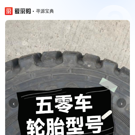
寻源宝典
‹
›