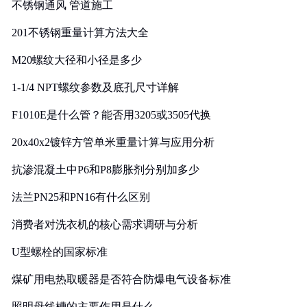
不锈钢通风 管道施工
201不锈钢重量计算方法大全
M20螺纹大径和小径是多少
1-1/4 NPT螺纹参数及底孔尺寸详解
F1010E是什么管？能否用3205或3505代换
20x40x2镀锌方管单米重量计算与应用分析
抗渗混凝土中P6和P8膨胀剂分别加多少
法兰PN25和PN16有什么区别
消费者对洗衣机的核心需求调研与分析
U型螺栓的国家标准
煤矿用电热取暖器是否符合防爆电气设备标准
照明母线槽的主要作用是什么