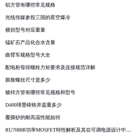
铝方管有哪些常见规格
光线传媒参投三国的星空爆冷
横担型号对应重量
锰矿石产品化合水含量
曲臂车规格型号大全
配电柜母排螺栓力矩要求及连接规范详解
膨胀螺丝尺寸是多少
镀锌方管有哪些常见规格和型号
D400球墨铸铁井盖重多少
覆膜砂的耐高温性能如何
RU7088R功率MOSFET特性解析及其在可调电源设计中的
实践