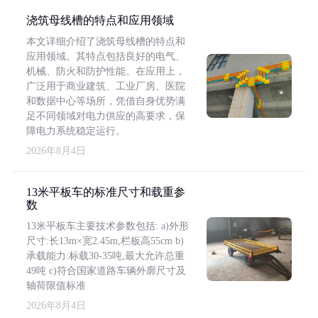
浇筑母线槽的特点和应用领域
本文详细介绍了浇筑母线槽的特点和
应用领域。其特点包括良好的电气、
机械、防火和防护性能。在应用上，
广泛用于商业建筑、工业厂房、医院
和数据中心等场所，凭借自身优势满
足不同领域对电力供应的高要求，保
障电力系统稳定运行。
2026年8月4日
13米平板车的标准尺寸和载重参
数
13米平板车主要技术参数包括: a)外形
尺寸:长13m×宽2.45m,栏板高55cm b)
承载能力:标载30-35吨,最大允许总重
49吨 c)符合国家道路车辆外廓尺寸及
轴荷限值标准
2026年8月4日