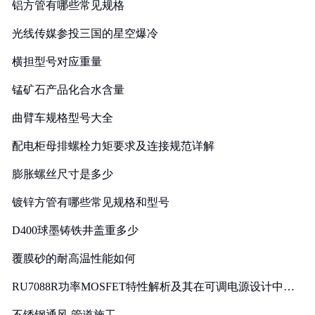
铝方管有哪些常见规格
光线传媒参投三国的星空爆冷
横担型号对应重量
锰矿石产品化合水含量
曲臂车规格型号大全
配电柜母排螺栓力矩要求及连接规范详解
膨胀螺丝尺寸是多少
镀锌方管有哪些常见规格和型号
D400球墨铸铁井盖重多少
覆膜砂的耐高温性能如何
RU7088R功率MOSFET特性解析及其在可调电源设计中的
实践
不锈钢通风 管道施工