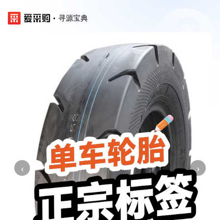
寻源宝典
‹
›