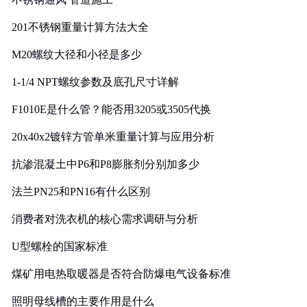
201不锈钢重量计算方法大全
M20螺纹大径和小径是多少
1-1/4 NPT螺纹参数及底孔尺寸详解
F1010E是什么管？能否用3205或3505代换
20x40x2镀锌方管单米重量计算与应用分析
抗渗混凝土中P6和P8膨胀剂分别加多少
法兰PN25和PN16有什么区别
消费者对洗衣机的核心需求调研与分析
U型螺栓的国家标准
煤矿用电热取暖器是否符合防爆电气设备标准
照明母线槽的主要作用是什么