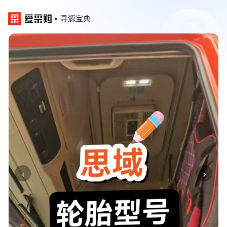
寻源宝典
‹
›