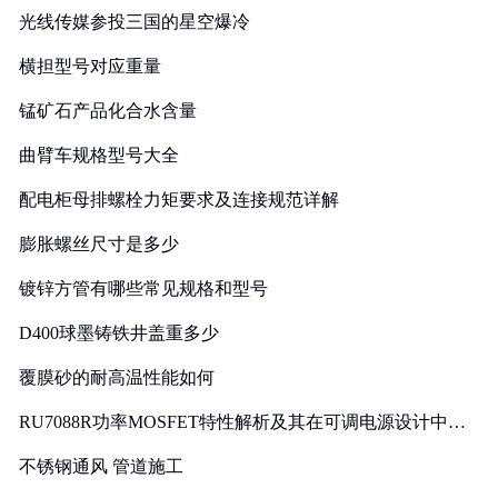
光线传媒参投三国的星空爆冷
横担型号对应重量
锰矿石产品化合水含量
曲臂车规格型号大全
配电柜母排螺栓力矩要求及连接规范详解
膨胀螺丝尺寸是多少
镀锌方管有哪些常见规格和型号
D400球墨铸铁井盖重多少
覆膜砂的耐高温性能如何
RU7088R功率MOSFET特性解析及其在可调电源设计中的
实践
不锈钢通风 管道施工