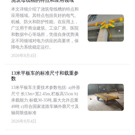
浇筑母线槽的特点和应用领域
本文详细介绍了浇筑母线槽的特点和
应用领域。其特点包括良好的电气、
机械、防火和防护性能。在应用上，
广泛用于商业建筑、工业厂房、医院
和数据中心等场所，凭借自身优势满
足不同领域对电力供应的高要求，保
障电力系统稳定运行。
2026年8月4日
13米平板车的标准尺寸和载重参
数
13米平板车主要技术参数包括: a)外形
尺寸:长13m×宽2.45m,栏板高55cm b)
承载能力:标载30-35吨,最大允许总重
49吨 c)符合国家道路车辆外廓尺寸及
轴荷限值标准
2026年8月4日