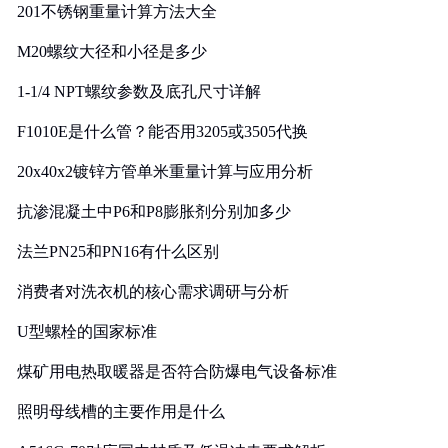
201不锈钢重量计算方法大全
M20螺纹大径和小径是多少
1-1/4 NPT螺纹参数及底孔尺寸详解
F1010E是什么管？能否用3205或3505代换
20x40x2镀锌方管单米重量计算与应用分析
抗渗混凝土中P6和P8膨胀剂分别加多少
法兰PN25和PN16有什么区别
消费者对洗衣机的核心需求调研与分析
U型螺栓的国家标准
煤矿用电热取暖器是否符合防爆电气设备标准
照明母线槽的主要作用是什么