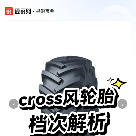
寻源宝典
‹
›