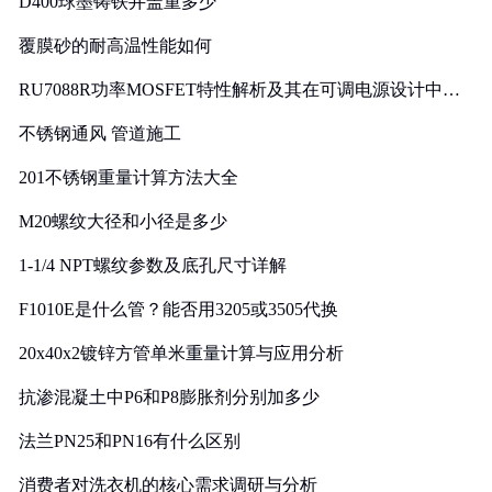
D400球墨铸铁井盖重多少
覆膜砂的耐高温性能如何
RU7088R功率MOSFET特性解析及其在可调电源设计中的
实践
不锈钢通风 管道施工
201不锈钢重量计算方法大全
M20螺纹大径和小径是多少
1-1/4 NPT螺纹参数及底孔尺寸详解
F1010E是什么管？能否用3205或3505代换
20x40x2镀锌方管单米重量计算与应用分析
抗渗混凝土中P6和P8膨胀剂分别加多少
法兰PN25和PN16有什么区别
消费者对洗衣机的核心需求调研与分析