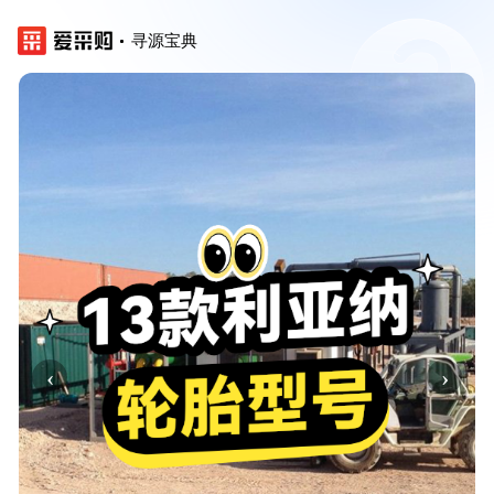
寻源宝典
‹
›