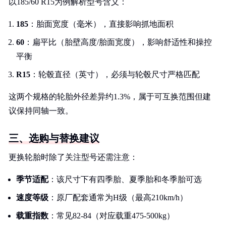
以185/60 R15为例解析型号含义：
185
：胎面宽度（毫米），直接影响抓地面积
60
：扁平比（胎壁高度/胎面宽度），影响舒适性和操控
平衡
R15
：轮毂直径（英寸），必须与轮毂尺寸严格匹配
这两个规格的轮胎外径差异约1.3%，属于可互换范围但建
议保持同轴一致。
三、选购与替换建议
更换轮胎时除了关注型号还需注意：
季节适配
：该尺寸下有四季胎、夏季胎和冬季胎可选
速度等级
：原厂配套通常为H级（最高210km/h）
载重指数
：常见82-84（对应载重475-500kg）