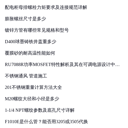
配电柜母排螺栓力矩要求及连接规范详解
膨胀螺丝尺寸是多少
镀锌方管有哪些常见规格和型号
D400球墨铸铁井盖重多少
覆膜砂的耐高温性能如何
RU7088R功率MOSFET特性解析及其在可调电源设计中的
实践
不锈钢通风 管道施工
201不锈钢重量计算方法大全
M20螺纹大径和小径是多少
1-1/4 NPT螺纹参数及底孔尺寸详解
F1010E是什么管？能否用3205或3505代换