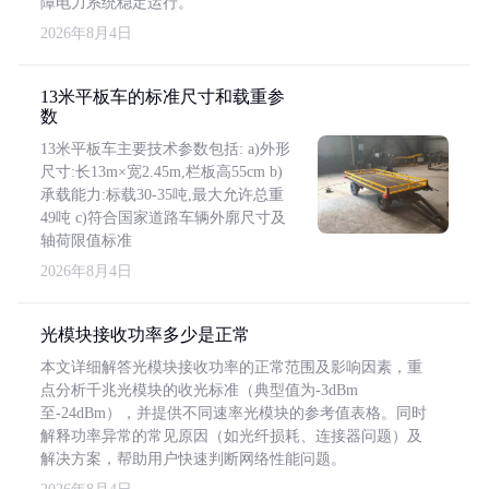
障电力系统稳定运行。
2026年8月4日
13米平板车的标准尺寸和载重参
数
13米平板车主要技术参数包括: a)外形
尺寸:长13m×宽2.45m,栏板高55cm b)
承载能力:标载30-35吨,最大允许总重
49吨 c)符合国家道路车辆外廓尺寸及
轴荷限值标准
2026年8月4日
光模块接收功率多少是正常
本文详细解答光模块接收功率的正常范围及影响因素，重
点分析千兆光模块的收光标准（典型值为-3dBm
至-24dBm），并提供不同速率光模块的参考值表格。同时
解释功率异常的常见原因（如光纤损耗、连接器问题）及
解决方案，帮助用户快速判断网络性能问题。