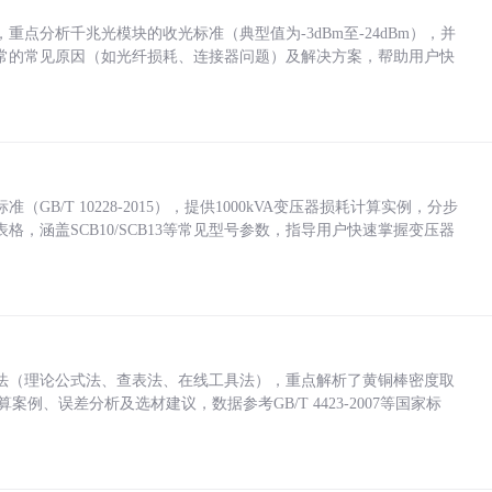
点分析千兆光模块的收光标准（典型值为-3dBm至-24dBm），并
常的常见原因（如光纤损耗、连接器问题）及解决方案，帮助用户快
/T 10228-2015），提供1000kVA变压器损耗计算实例，分步
，涵盖SCB10/SCB13等常见型号参数，指导用户快速掌握变压器
法（理论公式法、查表法、在线工具法），重点解析了黄铜棒密度取
计算案例、误差分析及选材建议，数据参考GB/T 4423-2007等国家标