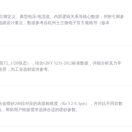
括各引脚定义、典型电压/电流值、内部逻辑关系等核心数据，并附引脚参
电路设计要点，数据参考自杭州士兰微电子官方规格书（版本
_1/2H状态），结合GB/T 5231-2012标准数据，详细分析其力学
差异，为工业选材提供参考。
砂200目对应的表面粗糙度（Ra 3.2-6.3μm），并对比不同目数
业实践，帮助用户根据需求选择合适的喷砂参数。