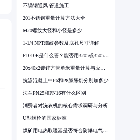
不锈钢通风 管道施工
201不锈钢重量计算方法大全
M20螺纹大径和小径是多少
1-1/4 NPT螺纹参数及底孔尺寸详解
F1010E是什么管？能否用3205或3505代
换
20x40x2镀锌方管单米重量计算与应用
分析
抗渗混凝土中P6和P8膨胀剂分别加多少
法兰PN25和PN16有什么区别
消费者对洗衣机的核心需求调研与分析
U型螺栓的国家标准
煤矿用电热取暖器是否符合防爆电气设
备标准