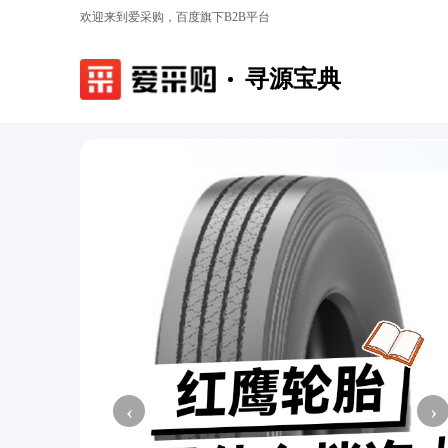
欢迎来到爱采购，百度旗下B2B平台
寻源宝典
‹
›